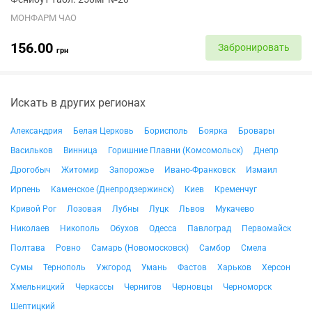
МОНФАРМ ЧАО
156.00
Забронировать
грн
Искать в других регионах
Александрия
Белая Церковь
Борисполь
Боярка
Бровары
Васильков
Винница
Горишние Плавни (Комсомольск)
Днепр
Дрогобыч
Житомир
Запорожье
Ивано-Франковск
Измаил
Ирпень
Каменское (Днепродзержинск)
Киев
Кременчуг
Кривой Рог
Лозовая
Лубны
Луцк
Львов
Мукачево
Николаев
Никополь
Обухов
Одесса
Павлоград
Первомайск
Полтава
Ровно
Самарь (Новомосковск)
Самбор
Смела
Сумы
Тернополь
Ужгород
Умань
Фастов
Харьков
Херсон
Хмельницкий
Черкассы
Чернигов
Черновцы
Черноморск
Шептицкий