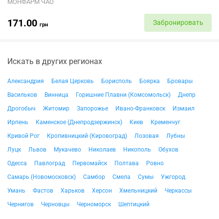
МОНФАРМ ЧАО
171.00
Забронировать
грн
Искать в других регионах
Александрия
Белая Церковь
Борисполь
Боярка
Бровары
Васильков
Винница
Горишние Плавни (Комсомольск)
Днепр
Дрогобыч
Житомир
Запорожье
Ивано-Франковск
Измаил
Ирпень
Каменское (Днепродзержинск)
Киев
Кременчуг
Кривой Рог
Кропивницкий (Кировоград)
Лозовая
Лубны
Луцк
Львов
Мукачево
Николаев
Никополь
Обухов
Одесса
Павлоград
Первомайск
Полтава
Ровно
Самарь (Новомосковск)
Самбор
Смела
Сумы
Ужгород
Умань
Фастов
Харьков
Херсон
Хмельницкий
Черкассы
Чернигов
Черновцы
Черноморск
Шептицкий