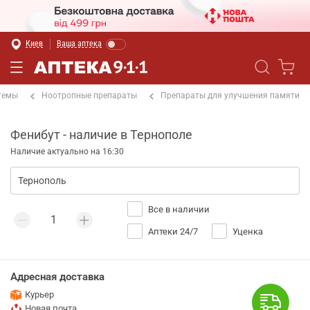
Киев
Ваша аптека
темы
Ноотропные препараты
Препараты для улучшения памяти
Фенибут - наличие в Тернополе
Наличие актуально на 16:30
Все в наличии
Аптеки 24/7
Уценка
Адресная доставка
Курьер
Новая почта