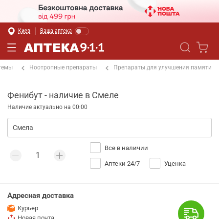
Киев
Ваша аптека
темы
Ноотропные препараты
Препараты для улучшения памяти
Фенибут - наличие в Смеле
Наличие актуально на 00:00
Все в наличии
Аптеки 24/7
Уценка
Адресная доставка
Курьер
Новая почта