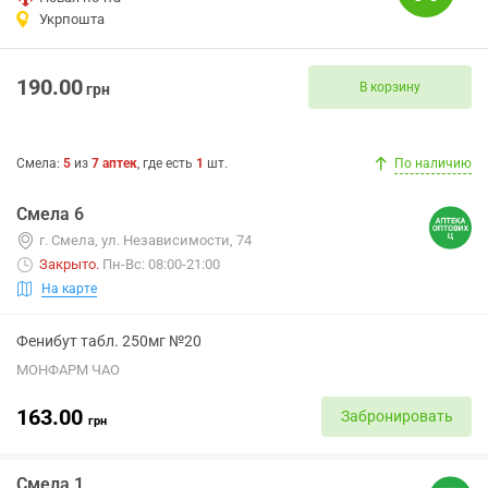
Укрпошта
190.00
В корзину
грн
Смела
:
5
из
7
аптек
, где есть
1
шт.
По наличию
Смела 6
г. Смела, ул. Независимости, 74
Закрыто
.
Пн-Вс: 08:00-21:00
На карте
Фенибут табл. 250мг №20
МОНФАРМ ЧАО
163.00
Забронировать
грн
Смела 1