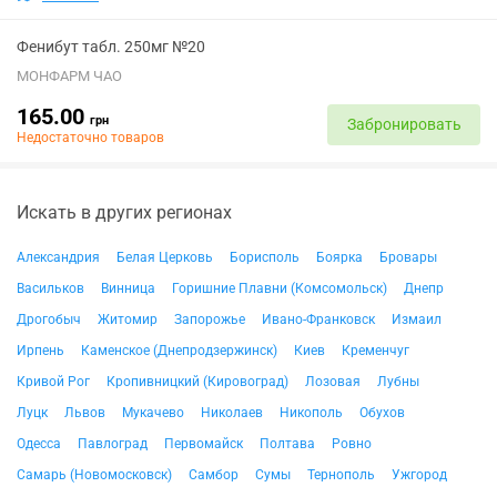
Фенибут табл. 250мг №20
МОНФАРМ ЧАО
165.00
грн
Забронировать
Недостаточно товаров
Искать в других регионах
Александрия
Белая Церковь
Борисполь
Боярка
Бровары
Васильков
Винница
Горишние Плавни (Комсомольск)
Днепр
Дрогобыч
Житомир
Запорожье
Ивано-Франковск
Измаил
Ирпень
Каменское (Днепродзержинск)
Киев
Кременчуг
Кривой Рог
Кропивницкий (Кировоград)
Лозовая
Лубны
Луцк
Львов
Мукачево
Николаев
Никополь
Обухов
Одесса
Павлоград
Первомайск
Полтава
Ровно
Самарь (Новомосковск)
Самбор
Сумы
Тернополь
Ужгород