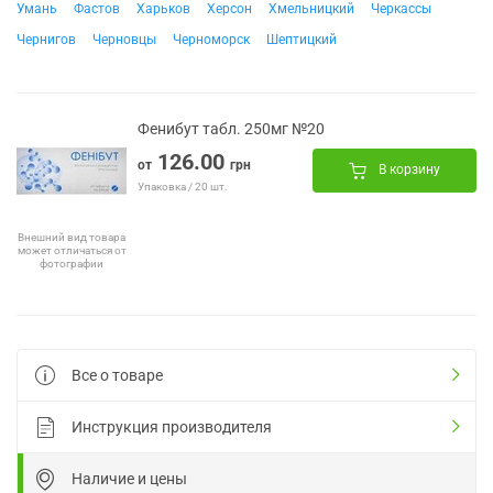
Умань
Фастов
Харьков
Херсон
Хмельницкий
Черкассы
Чернигов
Черновцы
Черноморск
Шептицкий
Фенибут табл. 250мг №20
126.00
от
грн
В корзину
Упаковка / 20 шт.
Внешний вид товара
может отличаться от
фотографии
Все о товаре
Инструкция производителя
Наличие и цены