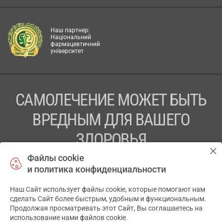
Наш партнер:
Національний
фармацевтичний
університет
САМОЛЕЧЕНИЕ МОЖЕТ БЫТЬ
ВРЕДНЫМ ДЛЯ ВАШЕГО
ЗДОРОВЬЯ
Файлы cookie
ПЕРЕД ПРИМЕНЕНИЕМ ПРЕПАРАТА
и политика конфиденциальности
ПРОКОНСУЛЬТИРУЙТЕСЬ С ВРАЧОМ
Наш Сайт использует файлы cookie, которые помогают нам
✕
ТОВ «АПТЕКА 911.ЮА» Код ЄДРПОУ 43631965.
сделать Сайт более быстрым, удобным и функциональным.
Продолжая просматривать этот Сайт, Вы соглашаетесь на
Отказ от ответственности
использование нами файлов cookie.