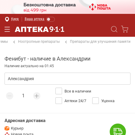
Киев
Ваша аптека
темы
Ноотропные препараты
Препараты для улучшения памяти
Фенибут - наличие в Александрии
Наличие актуально на 01:45
Все в наличии
Аптеки 24/7
Уценка
Адресная доставка
Курьер
Новая почта