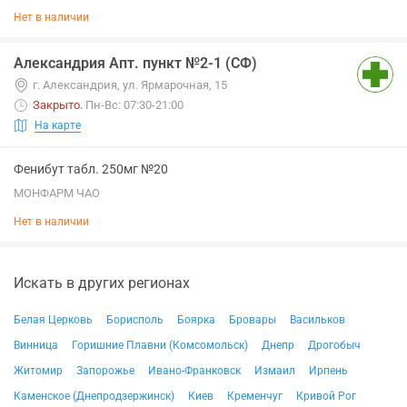
Нет в наличии
Александрия Апт. пункт №2-1 (СФ)
г. Александрия, ул. Ярмарочная, 15
Закрыто
.
Пн-Вс: 07:30-21:00
На карте
Фенибут табл. 250мг №20
МОНФАРМ ЧАО
Нет в наличии
Искать в других регионах
Белая Церковь
Борисполь
Боярка
Бровары
Васильков
Винница
Горишние Плавни (Комсомольск)
Днепр
Дрогобыч
Житомир
Запорожье
Ивано-Франковск
Измаил
Ирпень
Каменское (Днепродзержинск)
Киев
Кременчуг
Кривой Рог