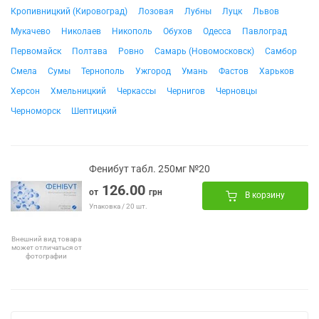
Кропивницкий (Кировоград)
Лозовая
Лубны
Луцк
Львов
Мукачево
Николаев
Никополь
Обухов
Одесса
Павлоград
Первомайск
Полтава
Ровно
Самарь (Новомосковск)
Самбор
Смела
Сумы
Тернополь
Ужгород
Умань
Фастов
Харьков
Херсон
Хмельницкий
Черкассы
Чернигов
Черновцы
Черноморск
Шептицкий
Фенибут табл. 250мг №20
126.00
от
грн
В корзину
Упаковка / 20 шт.
Внешний вид товара
может отличаться от
фотографии