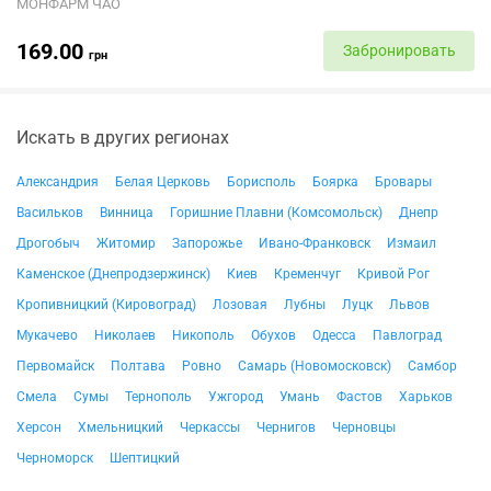
МОНФАРМ ЧАО
169.00
Забронировать
грн
Искать в других регионах
Александрия
Белая Церковь
Борисполь
Боярка
Бровары
Васильков
Винница
Горишние Плавни (Комсомольск)
Днепр
Дрогобыч
Житомир
Запорожье
Ивано-Франковск
Измаил
Каменское (Днепродзержинск)
Киев
Кременчуг
Кривой Рог
Кропивницкий (Кировоград)
Лозовая
Лубны
Луцк
Львов
Мукачево
Николаев
Никополь
Обухов
Одесса
Павлоград
Первомайск
Полтава
Ровно
Самарь (Новомосковск)
Самбор
Смела
Сумы
Тернополь
Ужгород
Умань
Фастов
Харьков
Херсон
Хмельницкий
Черкассы
Чернигов
Черновцы
Черноморск
Шептицкий