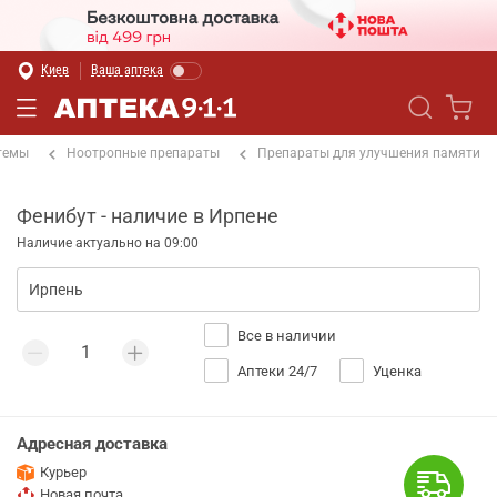
Киев
Ваша аптека
темы
Ноотропные препараты
Препараты для улучшения памяти
Фенибут - наличие в Ирпене
Наличие актуально на 09:00
Все в наличии
Аптеки 24/7
Уценка
Адресная доставка
Курьер
Новая почта