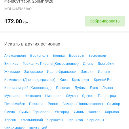
Фенибут табл. 250мг №20
МОНФАРМ ЧАО
172.00
Забронировать
грн
Искать в других регионах
Александрия
Борисполь
Боярка
Бровары
Васильков
Винница
Горишние Плавни (Комсомольск)
Днепр
Дрогобыч
Житомир
Запорожье
Ивано-Франковск
Измаил
Ирпень
Каменское (Днепродзержинск)
Киев
Кременчуг
Кривой Рог
Кропивницкий (Кировоград)
Лозовая
Лубны
Луцк
Львов
Мукачево
Николаев
Никополь
Обухов
Одесса
Павлоград
Первомайск
Полтава
Ровно
Самарь (Новомосковск)
Самбор
Смела
Сумы
Тернополь
Ужгород
Умань
Фастов
Харьков
Херсон
Хмельницкий
Черкассы
Чернигов
Черновцы
Черноморск
Шептицкий