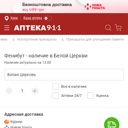
Киев
Ваша аптека
темы
Ноотропные препараты
Препараты для улучшения памяти
Фенибут - наличие в Белой Церкви
Наличие актуально на 13:00
Все в наличии
Аптеки 24/7
Уценка
Адресная доставка
Курьер
Новая почта