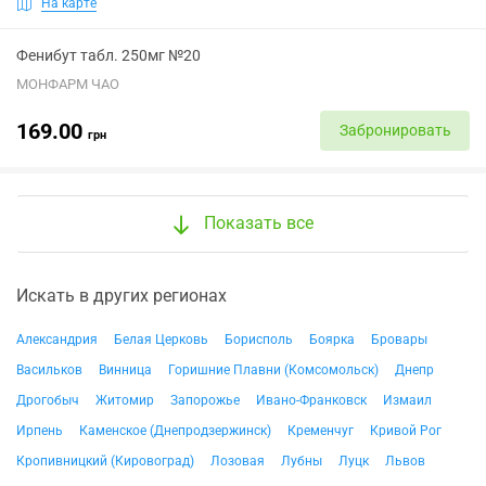
На карте
Фенибут табл. 250мг №20
МОНФАРМ ЧАО
169.00
Забронировать
грн
Показать все
Искать в других регионах
Александрия
Белая Церковь
Борисполь
Боярка
Бровары
Васильков
Винница
Горишние Плавни (Комсомольск)
Днепр
Дрогобыч
Житомир
Запорожье
Ивано-Франковск
Измаил
Ирпень
Каменское (Днепродзержинск)
Кременчуг
Кривой Рог
Кропивницкий (Кировоград)
Лозовая
Лубны
Луцк
Львов