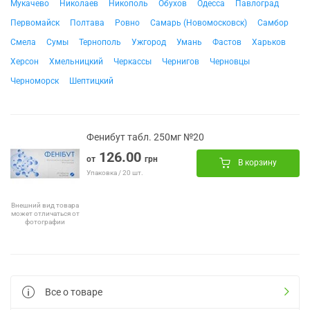
Мукачево
Николаев
Никополь
Обухов
Одесса
Павлоград
Первомайск
Полтава
Ровно
Самарь (Новомосковск)
Самбор
Смела
Сумы
Тернополь
Ужгород
Умань
Фастов
Харьков
Херсон
Хмельницкий
Черкассы
Чернигов
Черновцы
Черноморск
Шептицкий
Фенибут табл. 250мг №20
126.00
от
грн
В корзину
Упаковка / 20 шт.
Внешний вид товара
может отличаться от
фотографии
Все о товаре