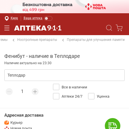
Киев
Ваша аптека
темы
Ноотропные препараты
Препараты для улучшения памяти
Фенибут - наличие в Теплодаре
Наличие актуально на 23:30
Все в наличии
Аптеки 24/7
Уценка
Адресная доставка
Курьер
Новая почта