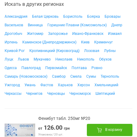
Искать в других регионах
Александрия
Белая Церковь
Борисполь
Боярка
Бровары
Васильков
Винница
Горишние Плавни (Комсомольск)
Днепр
Дрогобыч
Житомир
Запорожье
Ивано-Франковск
Измаил
Ирпень
Каменское (Днепродзержинск)
Киев
Кременчуг
Кривой Рог
Кропивницкий (Кировоград)
Лозовая
Лубны
Луцк
Львов
Мукачево
Николаев
Никополь
Обухов
Одесса
Павлоград
Первомайск
Полтава
Ровно
Самарь (Новомосковск)
Самбор
Смела
Сумы
Тернополь
Ужгород
Умань
Фастов
Харьков
Херсон
Хмельницкий
Черкассы
Чернигов
Черновцы
Черноморск
Шептицкий
Фенибут табл. 250мг №20
126.00
от
грн
В корзину
Упаковка / 20 шт.