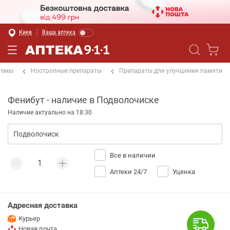
Киев
Ваша аптека
темы
Ноотропные препараты
Препараты для улучшения памяти
Фенибут - наличие в Подволочиске
Наличие актуально на 18:30
Все в наличии
Аптеки 24/7
Уценка
Адресная доставка
Курьер
Новая почта