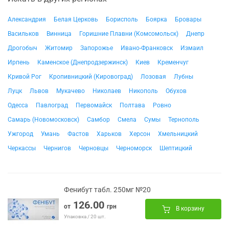
Александрия
Белая Церковь
Борисполь
Боярка
Бровары
Васильков
Винница
Горишние Плавни (Комсомольск)
Днепр
Дрогобыч
Житомир
Запорожье
Ивано-Франковск
Измаил
Ирпень
Каменское (Днепродзержинск)
Киев
Кременчуг
Кривой Рог
Кропивницкий (Кировоград)
Лозовая
Лубны
Луцк
Львов
Мукачево
Николаев
Никополь
Обухов
Одесса
Павлоград
Первомайск
Полтава
Ровно
Самарь (Новомосковск)
Самбор
Смела
Сумы
Тернополь
Ужгород
Умань
Фастов
Харьков
Херсон
Хмельницкий
Черкассы
Чернигов
Черновцы
Черноморск
Шептицкий
Фенибут табл. 250мг №20
126.00
от
грн
В корзину
Упаковка / 20 шт.