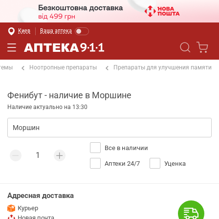
Киев
Ваша аптека
темы
Ноотропные препараты
Препараты для улучшения памяти
Фенибут - наличие в Моршине
Наличие актуально на 13:30
Все в наличии
Аптеки 24/7
Уценка
Адресная доставка
Курьер
Новая почта