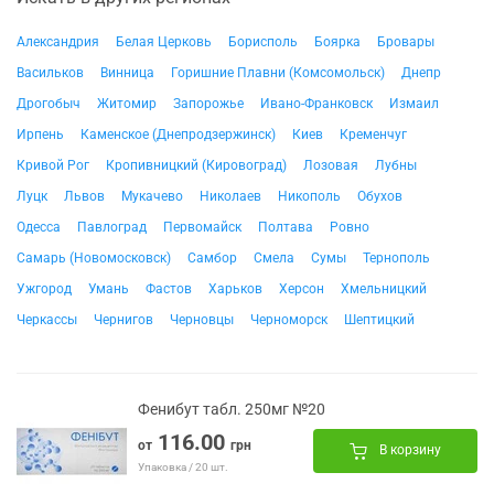
Александрия
Белая Церковь
Борисполь
Боярка
Бровары
Васильков
Винница
Горишние Плавни (Комсомольск)
Днепр
Дрогобыч
Житомир
Запорожье
Ивано-Франковск
Измаил
Ирпень
Каменское (Днепродзержинск)
Киев
Кременчуг
Кривой Рог
Кропивницкий (Кировоград)
Лозовая
Лубны
Луцк
Львов
Мукачево
Николаев
Никополь
Обухов
Одесса
Павлоград
Первомайск
Полтава
Ровно
Самарь (Новомосковск)
Самбор
Смела
Сумы
Тернополь
Ужгород
Умань
Фастов
Харьков
Херсон
Хмельницкий
Черкассы
Чернигов
Черновцы
Черноморск
Шептицкий
Фенибут табл. 250мг №20
116.00
от
грн
В корзину
Упаковка / 20 шт.