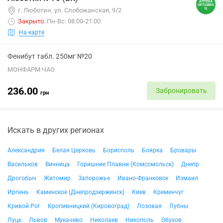
г. Люботин, ул. Слобожанская, 9/2
Закрыто
.
Пн-Вс: 08:00-21:00
На карте
Фенибут табл. 250мг №20
МОНФАРМ ЧАО
236.00
Забронировать
грн
Искать в других регионах
Александрия
Белая Церковь
Борисполь
Боярка
Бровары
Васильков
Винница
Горишние Плавни (Комсомольск)
Днепр
Дрогобыч
Житомир
Запорожье
Ивано-Франковск
Измаил
Ирпень
Каменское (Днепродзержинск)
Киев
Кременчуг
Кривой Рог
Кропивницкий (Кировоград)
Лозовая
Лубны
Луцк
Львов
Мукачево
Николаев
Никополь
Обухов