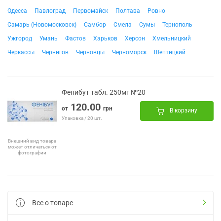
Одесса
Павлоград
Первомайск
Полтава
Ровно
Самарь (Новомосковск)
Самбор
Смела
Сумы
Тернополь
Ужгород
Умань
Фастов
Харьков
Херсон
Хмельницкий
Черкассы
Чернигов
Черновцы
Черноморск
Шептицкий
Фенибут табл. 250мг №20
120.00
от
грн
В корзину
Упаковка / 20 шт.
Внешний вид товара
может отличаться от
фотографии
Все о товаре