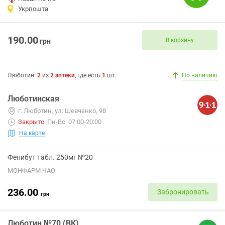
Укрпошта
190.00
В корзину
грн
Люботин
:
2
из
2
аптеки
, где есть
1
шт.
По наличию
Люботинская
г. Люботин, ул. Шевченко, 98
Закрыто
.
Пн-Вс: 07:00-20:00
На карте
Фенибут табл. 250мг №20
МОНФАРМ ЧАО
236.00
Забронировать
грн
Люботин №70 (ВК)