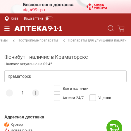
Киев
Ваша аптека
темы
Ноотропные препараты
Препараты для улучшения памяти
Фенибут - наличие в Краматорске
Наличие актуально на 02:45
Все в наличии
Аптеки 24/7
Уценка
Адресная доставка
Курьер
Новая почта