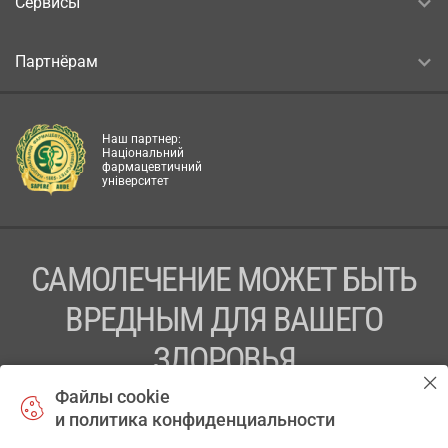
Сервисы
Партнёрам
Наш партнер:
Національний
фармацевтичний
університет
САМОЛЕЧЕНИЕ МОЖЕТ БЫТЬ
ВРЕДНЫМ ДЛЯ ВАШЕГО
ЗДОРОВЬЯ
Файлы cookie
ПЕРЕД ПРИМЕНЕНИЕМ ПРЕПАРАТА
и политика конфиденциальности
ПРОКОНСУЛЬТИРУЙТЕСЬ С ВРАЧОМ