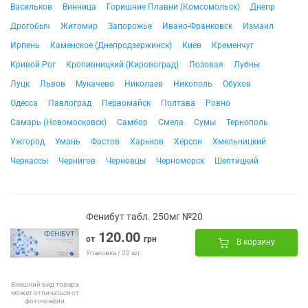
Васильков
Винница
Горишние Плавни (Комсомольск)
Днепр
Дрогобыч
Житомир
Запорожье
Ивано-Франковск
Измаил
Ирпень
Каменское (Днепродзержинск)
Киев
Кременчуг
Кривой Рог
Кропивницкий (Кировоград)
Лозовая
Лубны
Луцк
Львов
Мукачево
Николаев
Никополь
Обухов
Одесса
Павлоград
Первомайск
Полтава
Ровно
Самарь (Новомосковск)
Самбор
Смела
Сумы
Тернополь
Ужгород
Умань
Фастов
Харьков
Херсон
Хмельницкий
Черкассы
Чернигов
Черновцы
Черноморск
Шептицкий
Фенибут табл. 250мг №20
120.00
от
грн
В корзину
Упаковка / 20 шт.
Внешний вид товара
может отличаться от
фотографии