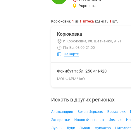
Укрпошта
Корюковка
:
1
из
1
аптека
, где есть
1
шт.
Корюковка
г. Корюковка, ул. Шевченко, 91/1
Пн-Вс: 08:00-21:00
На карте
Фенибут табл. 250мг №20
МОНФАРМ ЧАО
Искать в других регионах
Александрия
Белая Церковь
Борисполь
Запорожье
Ивано-Франковск
Измаил
Ир
Лубны
Луцк
Львов
Мукачево
Николае