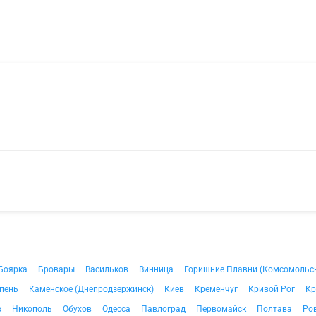
Боярка
Бровары
Васильков
Винница
Горишние Плавни (Комсомольс
пень
Каменское (Днепродзержинск)
Киев
Кременчуг
Кривой Рог
Кр
в
Никополь
Обухов
Одесса
Павлоград
Первомайск
Полтава
Ро