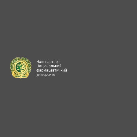
Наш партнер:
Національний
фармацевтичний
університет