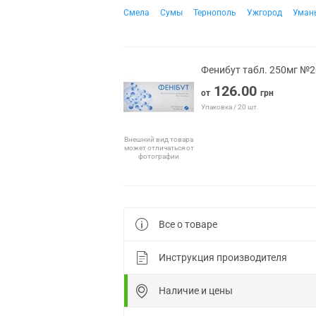
Смела
Сумы
Тернополь
Ужгород
Уман
Фенибут табл. 250мг №2
126.00
от
грн
Упаковка / 20 шт.
Внешний вид товара
может отличаться от
фотографии
Все о товаре
Инструкция производителя
Наличие и цены