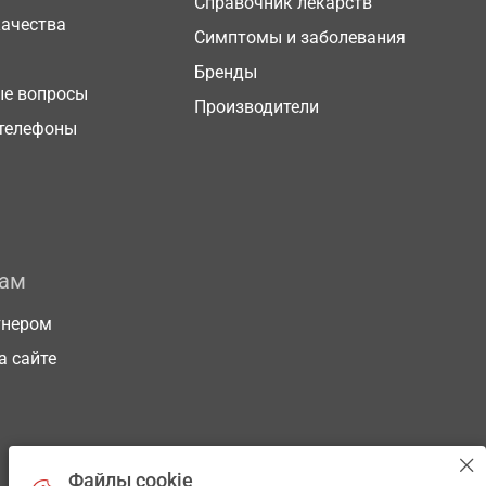
Справочник лекарств
качества
Симптомы и заболевания
Бренды
ые вопросы
Производители
телефоны
рам
тнером
а сайте
Файлы cookie