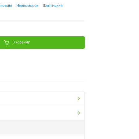
рновцы
Черноморск
Шептицкий
В корзину