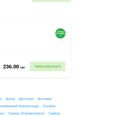
236.00
Забронировать
грн
к)
Днепр
Дрогобыч
Житомир
опивницкий (Кировоград)
Лозовая
вно
Самарь (Новомосковск)
Самбор