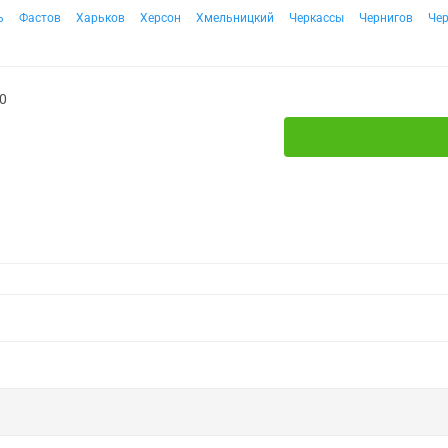
ь
Фастов
Харьков
Херсон
Хмельницкий
Черкассы
Чернигов
Че
0