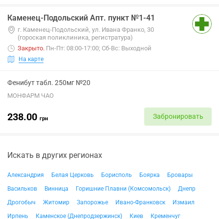
Каменец-Подольский Апт. пункт №1-41
г. Каменец-Подольский, ул. Ивана Франко, 30
(гороская поликлиника, регистратура)
Закрыто
.
Пн-Пт: 08:00-17:00; Сб-Вс: Выходной
На карте
Фенибут табл. 250мг №20
МОНФАРМ ЧАО
238.00
Забронировать
грн
Искать в других регионах
Александрия
Белая Церковь
Борисполь
Боярка
Бровары
Васильков
Винница
Горишние Плавни (Комсомольск)
Днепр
Дрогобыч
Житомир
Запорожье
Ивано-Франковск
Измаил
Ирпень
Каменское (Днепродзержинск)
Киев
Кременчуг