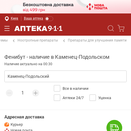
Киев
Ваша аптека
темы
Ноотропные препараты
Препараты для улучшения памяти
Фенибут - наличие в Каменец-Подольском
Наличие актуально на 00:30
Все в наличии
Аптеки 24/7
Уценка
Адресная доставка
Курьер
Новая почта