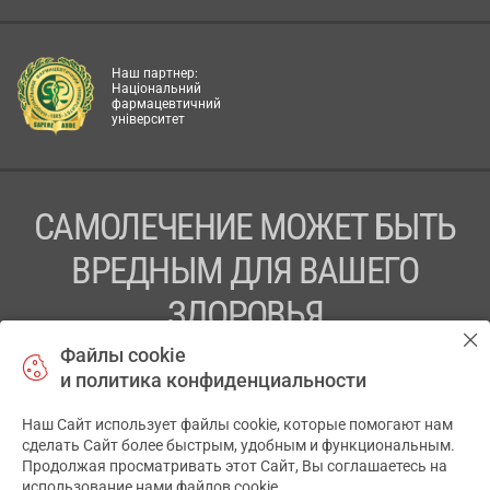
Наш партнер:
Національний
фармацевтичний
університет
САМОЛЕЧЕНИЕ МОЖЕТ БЫТЬ
ВРЕДНЫМ ДЛЯ ВАШЕГО
ЗДОРОВЬЯ
Файлы cookie
ПЕРЕД ПРИМЕНЕНИЕМ ПРЕПАРАТА
и политика конфиденциальности
ПРОКОНСУЛЬТИРУЙТЕСЬ С ВРАЧОМ
Наш Сайт использует файлы cookie, которые помогают нам
✕
ТОВ «АПТЕКА 911.ЮА» Код ЄДРПОУ 43631965.
сделать Сайт более быстрым, удобным и функциональным.
Продолжая просматривать этот Сайт, Вы соглашаетесь на
Отказ от ответственности
использование нами файлов cookie.