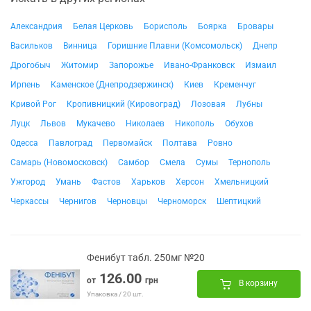
Александрия
Белая Церковь
Борисполь
Боярка
Бровары
Васильков
Винница
Горишние Плавни (Комсомольск)
Днепр
Дрогобыч
Житомир
Запорожье
Ивано-Франковск
Измаил
Ирпень
Каменское (Днепродзержинск)
Киев
Кременчуг
Кривой Рог
Кропивницкий (Кировоград)
Лозовая
Лубны
Луцк
Львов
Мукачево
Николаев
Никополь
Обухов
Одесса
Павлоград
Первомайск
Полтава
Ровно
Самарь (Новомосковск)
Самбор
Смела
Сумы
Тернополь
Ужгород
Умань
Фастов
Харьков
Херсон
Хмельницкий
Черкассы
Чернигов
Черновцы
Черноморск
Шептицкий
Фенибут табл. 250мг №20
126.00
от
грн
В корзину
Упаковка / 20 шт.