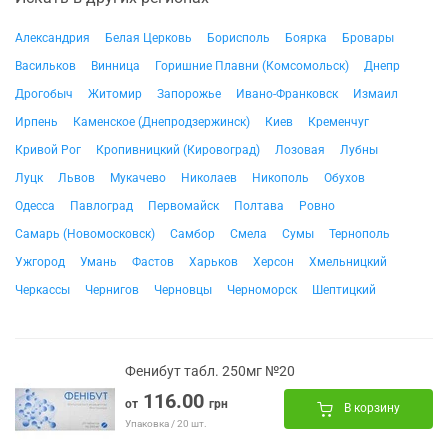
Александрия
Белая Церковь
Борисполь
Боярка
Бровары
Васильков
Винница
Горишние Плавни (Комсомольск)
Днепр
Дрогобыч
Житомир
Запорожье
Ивано-Франковск
Измаил
Ирпень
Каменское (Днепродзержинск)
Киев
Кременчуг
Кривой Рог
Кропивницкий (Кировоград)
Лозовая
Лубны
Луцк
Львов
Мукачево
Николаев
Никополь
Обухов
Одесса
Павлоград
Первомайск
Полтава
Ровно
Самарь (Новомосковск)
Самбор
Смела
Сумы
Тернополь
Ужгород
Умань
Фастов
Харьков
Херсон
Хмельницкий
Черкассы
Чернигов
Черновцы
Черноморск
Шептицкий
Фенибут табл. 250мг №20
116.00
от
грн
В корзину
Упаковка / 20 шт.