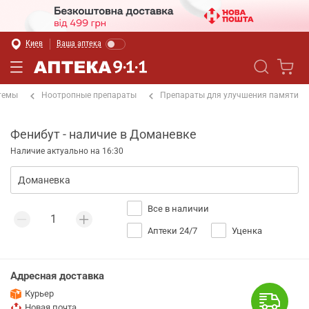
Киев
Ваша аптека
темы
Ноотропные препараты
Препараты для улучшения памяти
Фенибут - наличие в Доманевке
Наличие актуально на 16:30
Все в наличии
Аптеки 24/7
Уценка
Адресная доставка
Курьер
Новая почта