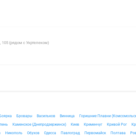
, 105 (рядом с Укртелеком)
Боярка
Бровары
Васильков
Винница
Горишние Плавни (Комсомольс
пень
Каменское (Днепродзержинск)
Киев
Кременчуг
Кривой Рог
Кр
в
Никополь
Обухов
Одесса
Павлоград
Первомайск
Полтава
Ро