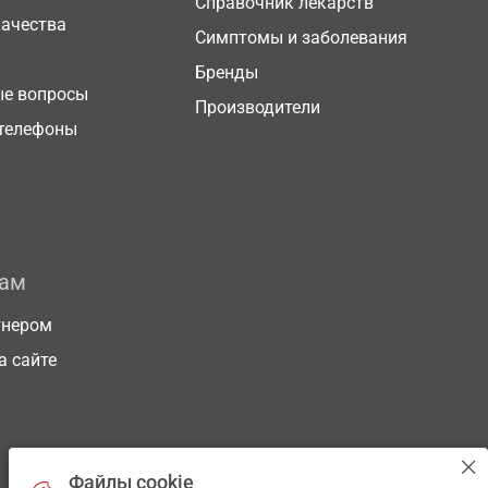
Справочник лекарств
качества
Симптомы и заболевания
Бренды
ые вопросы
Производители
телефоны
рам
тнером
а сайте
Файлы cookie