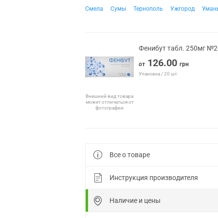
Смела
Сумы
Тернополь
Ужгород
Уман
Фенибут табл. 250мг №2
126.00
от
грн
Упаковка / 20 шт.
Внешний вид товара
может отличаться от
фотографии
Все о товаре
Инструкция производителя
Наличие и цены