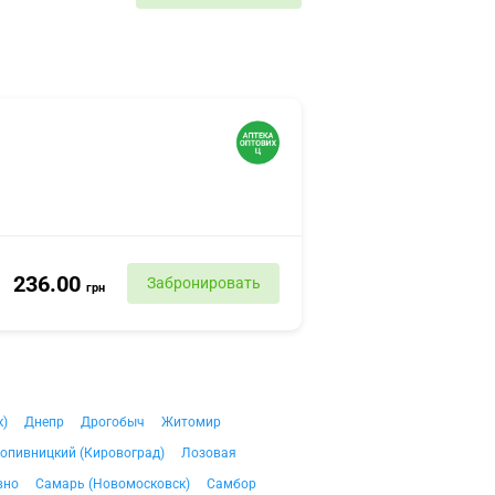
236.00
Забронировать
грн
к)
Днепр
Дрогобыч
Житомир
опивницкий (Кировоград)
Лозовая
вно
Самарь (Новомосковск)
Самбор