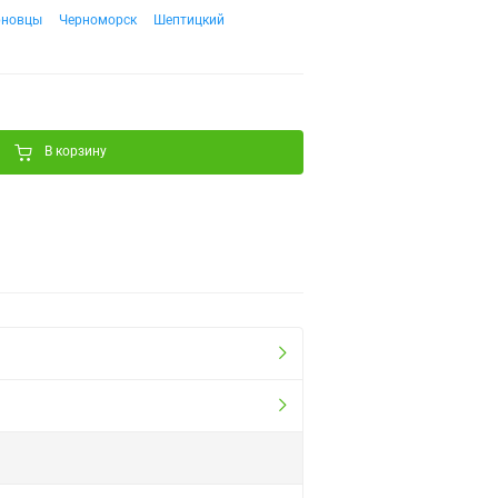
рновцы
Черноморск
Шептицкий
В корзину