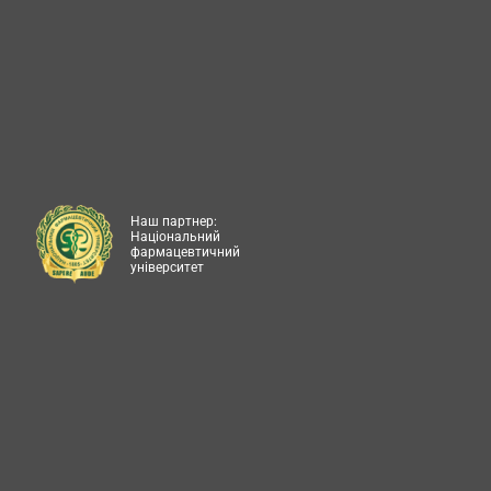
Наш партнер:
Національний
фармацевтичний
університет