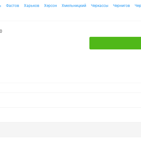
ь
Фастов
Харьков
Херсон
Хмельницкий
Черкассы
Чернигов
Че
0