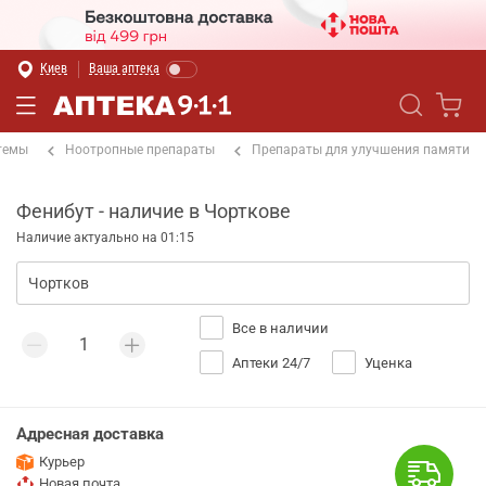
Киев
Ваша аптека
темы
Ноотропные препараты
Препараты для улучшения памяти
Фенибут - наличие в Чорткове
Наличие актуально на 01:15
Все в наличии
Аптеки 24/7
Уценка
Адресная доставка
Курьер
Новая почта