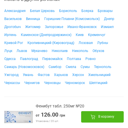
Александрия
Белая Церковь
Борисполь
Боярка
Бровары
Васильков
Винница
Горишние Плавни (Комсомольск)
Днепр
Дрогобыч
Житомир
Запорожье
Ивано-Франковск
Измаил
Ирпень
Каменское (Днепродзержинск)
Киев
Кременчуг
Кривой Рог
Кропивницкий (Кировоград)
Лозовая
Лубны
Луцк
Львов
Мукачево
Николаев
Никополь
Обухов
Одесса
Павлоград
Первомайск
Полтава
Ровно
Самарь (Новомосковск)
Самбор
Смела
Сумы
Тернополь
Ужгород
Умань
Фастов
Харьков
Херсон
Хмельницкий
Черкассы
Чернигов
Черновцы
Черноморск
Шептицкий
Фенибут табл. 250мг №20
126.00
от
грн
В корзину
Упаковка / 20 шт.