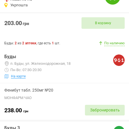
Укрпошта
203.00
В корзину
грн
Буды
:
2
из
2
аптеки
, где есть
1
шт.
По наличию
Буды
п. Буды, ул. Железнодорожная, 18
Пн-Вс: 07:30-20:30
На карте
Фенибут табл. 250мг №20
МОНФАРМ ЧАО
238.00
Забронировать
грн
Буды 3