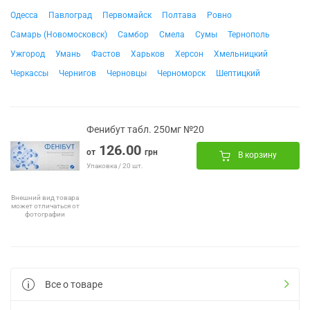
Одесса
Павлоград
Первомайск
Полтава
Ровно
Самарь (Новомосковск)
Самбор
Смела
Сумы
Тернополь
Ужгород
Умань
Фастов
Харьков
Херсон
Хмельницкий
Черкассы
Чернигов
Черновцы
Черноморск
Шептицкий
Фенибут табл. 250мг №20
126.00
от
грн
В корзину
Упаковка / 20 шт.
Внешний вид товара
может отличаться от
фотографии
Все о товаре