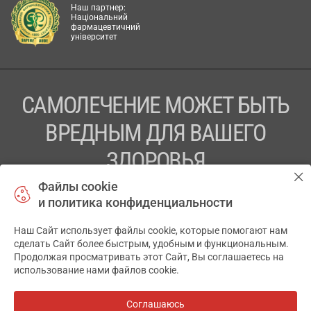
Наш партнер:
Національний
фармацевтичний
університет
САМОЛЕЧЕНИЕ МОЖЕТ БЫТЬ
ВРЕДНЫМ ДЛЯ ВАШЕГО
ЗДОРОВЬЯ
Файлы cookie
ПЕРЕД ПРИМЕНЕНИЕМ ПРЕПАРАТА
и политика конфиденциальности
ПРОКОНСУЛЬТИРУЙТЕСЬ С ВРАЧОМ
Наш Сайт использует файлы cookie, которые помогают нам
✕
ТОВ «АПТЕКА 911.ЮА» Код ЄДРПОУ 43631965.
сделать Сайт более быстрым, удобным и функциональным.
Продолжая просматривать этот Сайт, Вы соглашаетесь на
Отказ от ответственности
использование нами файлов cookie.
© 2014-2026. Медицинская информационная система
АПТЕКА911.ЮА
Соглашаюсь
Все аптеки