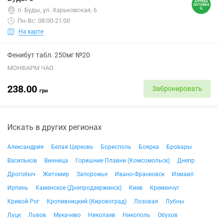
п. Буды, ул. Харьковская, 6
Пн-Вс: 08:00-21:00
На карте
Фенибут табл. 250мг №20
МОНФАРМ ЧАО
238.00
Забронировать
грн
Искать в других регионах
Александрия
Белая Церковь
Борисполь
Боярка
Бровары
Васильков
Винница
Горишние Плавни (Комсомольск)
Днепр
Дрогобыч
Житомир
Запорожье
Ивано-Франковск
Измаил
Ирпень
Каменское (Днепродзержинск)
Киев
Кременчуг
Кривой Рог
Кропивницкий (Кировоград)
Лозовая
Лубны
Луцк
Львов
Мукачево
Николаев
Никополь
Обухов