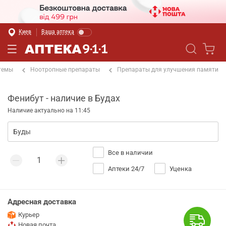
Киев
Ваша аптека
темы
Ноотропные препараты
Препараты для улучшения памяти
Фенибут - наличие в Будах
Наличие актуально на 11:45
Все в наличии
Аптеки 24/7
Уценка
Адресная доставка
Курьер
Новая почта