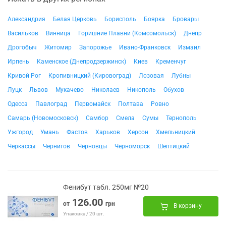
Александрия
Белая Церковь
Борисполь
Боярка
Бровары
Васильков
Винница
Горишние Плавни (Комсомольск)
Днепр
Дрогобыч
Житомир
Запорожье
Ивано-Франковск
Измаил
Ирпень
Каменское (Днепродзержинск)
Киев
Кременчуг
Кривой Рог
Кропивницкий (Кировоград)
Лозовая
Лубны
Луцк
Львов
Мукачево
Николаев
Никополь
Обухов
Одесса
Павлоград
Первомайск
Полтава
Ровно
Самарь (Новомосковск)
Самбор
Смела
Сумы
Тернополь
Ужгород
Умань
Фастов
Харьков
Херсон
Хмельницкий
Черкассы
Чернигов
Черновцы
Черноморск
Шептицкий
Фенибут табл. 250мг №20
126.00
от
грн
В корзину
Упаковка / 20 шт.