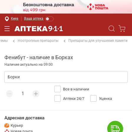
Киев
Ваша аптека
темы
Ноотропные препараты
Препараты для улучшения памяти
Фенибут - наличие в Борках
Наличие актуально на 09:00
Все в наличии
Аптеки 24/7
Уценка
Адресная доставка
Курьер
Новая почта