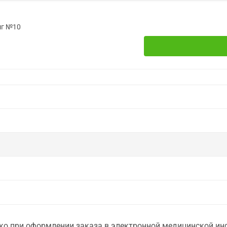
мг №10
о при оформлении заказа в электронной медицинской инф