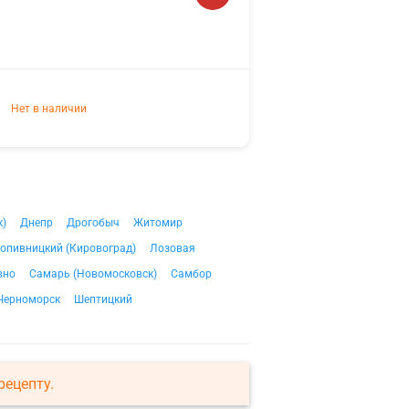
Нет в наличии
к)
Днепр
Дрогобыч
Житомир
опивницкий (Кировоград)
Лозовая
вно
Самарь (Новомосковск)
Самбор
Черноморск
Шептицкий
рецепту.