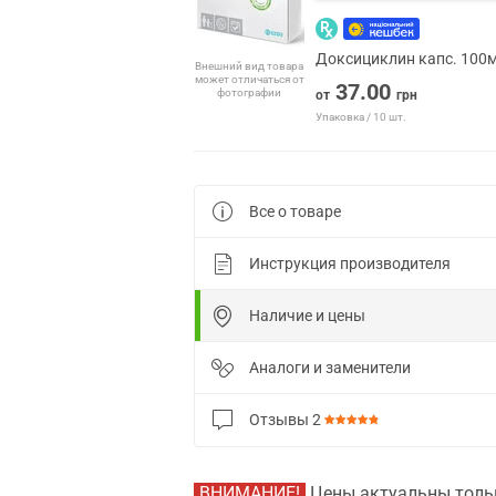
Доксициклин капс. 100
Внешний вид товара
может отличаться от
37.00
фотографии
от
грн
Упаковка / 10 шт.
Все о товаре
Инструкция производителя
Наличие и цены
Аналоги и заменители
Отзывы
2
ВНИМАНИЕ!
Цены актуальны тольк