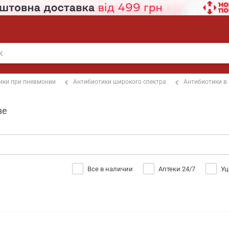
ики при пневмонии
Антибиотики широкого спектра
Антибиотики в
ве
Все в наличии
Аптеки 24/7
Уц