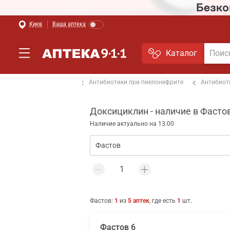
Киев
Ваша аптека
Каталог
Антибиотики при отите
Антибиотики при пиелонефрите
Антибиот
Доксициклин - наличие в Фасто
Наличие актуально на 13:00
Фастов
:
1
из
5
аптек
, где есть
1
шт.
Фастов 6