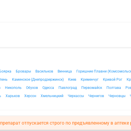
Боярка
Бровары
Васильков
Винница
Горишние Плавни (Комсомольс
пень
Каменское (Днепродзержинск)
Киев
Кременчуг
Кривой Рог
Кр
в
Никополь
Обухов
Одесса
Павлоград
Первомайск
Полтава
Ро
ь
Харьков
Херсон
Хмельницкий
Черкассы
Чернигов
Черновцы
препарат отпускается строго по предъявленному в аптеке 