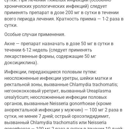
хронических урологических инфекций) следует
применять препарат в дозе 200 мг в сутки в течении
всего периода лечения. Кратность приема — 1-2 раза в
сутки.
Особые случаи применения.
Акне — препарат назначать в дозе 50 мг в сутки в
течении 6-12 недель (следует применять
лекарственные формы, содержащие 50 мг
доксициклина).
Инфекции, передающиеся половым путем:
неосложненные инфекции уретры, шейки матки и
ректальной зоны, вызванные Chlamydia trachomatis;
негонококковый уретрит, вызванный Ureaplasma
urealyticum; неосложненные инфекции половых
органов, вызванные Neisseria gonorrhoeae (кроме
аноректальной инфекции у мужчин) — 100 мг 2 раза в
сутки, не менее 7 дней; острый орхоэпидидимит,
вызванный Chlamydia trachomatis или Neisseria
gonorrhoeae — 100 мг 2 раза в сутки в течении 10 дней;