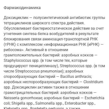
Фармакодинамика
Доксициклин — полусинтетический антибиотик группы
тетрациклинов широкого спектра действия.
Обусловливает бактериостатическое действие за счет
угнетения синтеза белка возбудителей в результате
блокирования связи аминоацил-транспортной РНК
(тРНК) с комплексом «информационная РНК (иРНК) —
рибосома». Активный в отношении
грамположительных бактерий: аэробных кокков —
Staphylococcus spp. (в том числе тех, которые
продуцируют пенициллиназу), Streptococcus spp. (в том
числе Streptococcus pneumoniae); аэробных
спорообразующих бактерий — Bacillus anthracis;
аэробных неспорообразующих бактерий — Clostridium
spp. Доксициклин активен также в отношении
грамотрицательных бактерий: аэробных кокков —
Neisseria gonorrhoeae; аэробных бактерий — Escherichia
coli; Shigella spp., Salmonella spp., Enterobacter spp.,
Klebsiella spp., Bordetella pertussis, а также