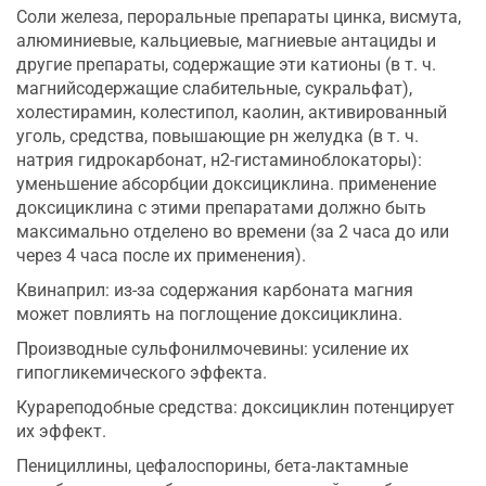
Соли железа, пероральные препараты цинка, висмута,
алюминиевые, кальциевые, магниевые антациды и
другие препараты, содержащие эти катионы (в т. ч.
магнийсодержащие слабительные, сукральфат),
холестирамин, колестипол, каолин, активированный
уголь, средства, повышающие рн желудка (в т. ч.
натрия гидрокарбонат, н2-гистаминоблокаторы):
уменьшение абсорбции доксициклина. применение
доксициклина с этими препаратами должно быть
максимально отделено во времени (за 2 часа до или
через 4 часа после их применения).
Квинаприл: из-за содержания карбоната магния
может повлиять на поглощение доксициклина.
Производные сульфонилмочевины: усиление их
гипогликемического эффекта.
Курареподобные средства: доксициклин потенцирует
их эффект.
Пенициллины, цефалоспорины, бета-лактамные