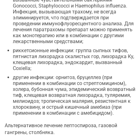
Gonococci, Staphylococci и Haemophilus influenza.
Инфекция, вызывающая трахому, не всегда
элиминируется, что подтверждается при
проведении иммунофлуоресцентного анализа. Для
лечения паратрахомы препарат можно применять
как монотерапию или в комбинации с другими
лекарственными средствами;
риккетсионные инфекции: группа сыпных тифов,
пятнистая лихорадка скалистых гор, лихорадка Ку,
клещевая лихорадка, эндокардит, вызванный
Coxiella;
другие инфекции: орнитоз, бруцеллез (при
применении в комбинации со стрептомицином),
холера, бубонная чума, эпидемический возвратный
тиф, клещевая возвратная лихорадка, туляремия,
мелиоидоз; тропическая малярия, резистентная к
хлороквину, и острый кишечный амебиаз (при
применении в комбинации с амебицидом).
Альтернативное лечение лептоспироза, газовой
гангрены, столбняка.