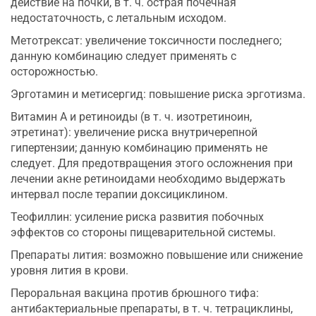
действие на почки, в т. ч. острая почечная
недостаточность, с летальным исходом.
Метотрексат: увеличение токсичности последнего;
данную комбинацию следует применять с
осторожностью.
Эрготамин и метисергид: повышение риска эрготизма.
Витамин А и ретиноиды (в т. ч. изотретиноин,
этретинат): увеличение риска внутричерепной
гипертензии; данную комбинацию применять не
следует. Для предотвращения этого осложнения при
лечении акне ретиноидами необходимо выдержать
интервал после терапии доксициклином.
Теофиллин: усиление риска развития побочных
эффектов со стороны пищеварительной системы.
Препараты лития: возможно повышение или снижение
уровня лития в крови.
Пероральная вакцина против брюшного тифа:
антибактериальные препараты, в т. ч. тетрациклины,