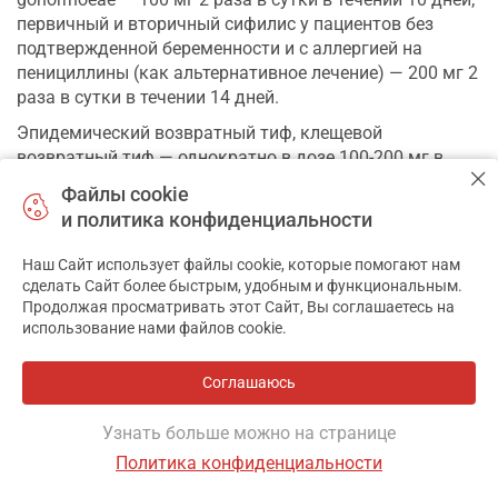
первичный и вторичный сифилис у пациентов без
подтвержденной беременности и с аллергией на
пенициллины (как альтернативное лечение) — 200 мг 2
раза в сутки в течении 14 дней.
Эпидемический возвратный тиф, клещевой
возвратный тиф — однократно в дозе 100-200 мг в
зависимости от степени тяжести заболевания.
Файлы cookie
Тропическая малярия, резистентная к хлорохину — 200
и политика конфиденциальности
мг в сутки не менее 7 дней. Учитывая потенциальную
тяжесть инфекционного заболевания следует всегда
Наш Сайт использует файлы cookie, которые помогают нам
✕
сделать Сайт более быстрым, удобным и функциональным.
применять, как дополнительную терапию к
Продолжая просматривать этот Сайт, Вы соглашаетесь на
доксициклину, быстродействующее шизонтоцидное
использование нами файлов cookie.
средство (например, хинин), доза которого зависит от
конкретного случая.
Соглашаюсь
Профилактика малярии — взрослым
рекомендованная доза препарата составляет 100 мг в
Узнать больше можно на странице
сутки. Детям от 12 лет рекомендованная доза
Политика конфиденциальности
препарата составляет от 2 мг/кг в сутки (следует
ОСНОВНОЕ
ИНСТРУКЦИЯ
ГДЕ ЕСТЬ
АНАЛОГИ
ОТЗЫВЫ
применять препараты доксициклина с возможностью