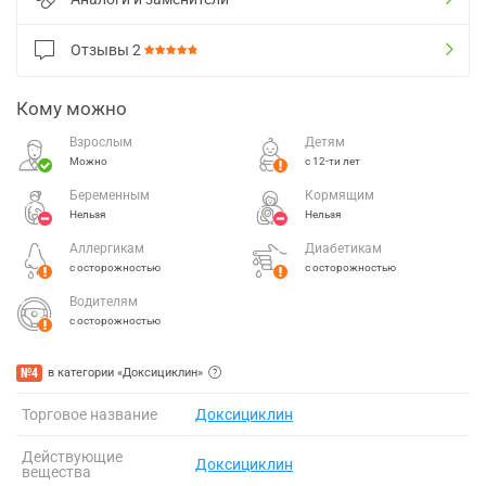
Отзывы
2
Кому можно
Взрослым
Детям
Можно
с 12-ти лет
Беременным
Кормящим
Нельзя
Нельзя
Аллергикам
Диабетикам
с осторожностью
с осторожностью
Водителям
с осторожностью
№4
в категории «Доксициклин»
Торговое название
Доксициклин
Действующие
Доксициклин
вещества