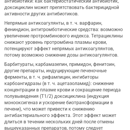
антибиотики: как бактериостатический антибиотик,
доксициклин может препятствовать бактерицидной
активности других антибиотиков.
Непрямые антикоагулянты, в т. ч. варфарин,
фениндион, антитромботические средства: возможно
увеличение протромбинового индекса. Тетрациклины
снижают уровень протромбина плазмы крови,
потенцируют эффект непрямых антикоагулянтов,
потому возможно снижение дозы антикоагулянтов.
Барбитураты, карбамазепин, примидон, фенитоин,
другие препараты, индуцирующие печеночные
ферменты, в т. ч. рифампицин, ингибиторы
карбоангидразы (в т. ч. ацетазоламид): снижение
концентрации в плазме крови и сокращение периода
полувыведения (Т1/2) доксициклина (индукция
монооксигеназ и ускорение биотрансформации в
печени), что может привести к снижению
антибактериального эффекта. Этот эффект может
длиться в течении нескольких дней после отмены
вышеуказанных препаратов, потому следует