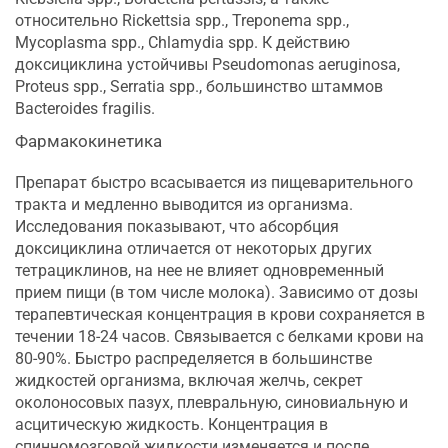
относительно Rickettsia spp., Treponema spp.,
Mycoplasma spp., Chlamydia spp. К действию
доксициклина устойчивы Pseudomonas aeruginosa,
Proteus spp., Serratia spp., большинство штаммов
Bacteroides fragilis.
Фармакокинетика
Препарат быстро всасывается из пищеварительного
тракта и медленно выводится из организма.
Исследования показывают, что абсорбция
доксициклина отличается от некоторых других
тетрациклинов, на нее не влияет одновременный
прием пищи (в том числе молока). Зависимо от дозы
терапевтическая концентрация в крови сохраняется в
течении 18-24 часов. Связывается с белками крови на
80-90%. Быстро распределяется в большинстве
жидкостей организма, включая желчь, секрет
околоносовых пазух, плевральную, синовиальную и
асцитическую жидкость. Концентрация в
спинномозговой жидкости изменяется и после