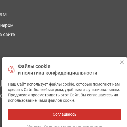
рам
тнером
а сайте
Файлы cookie
и политика конфиденциальности
ЕГО ЗДОРОВЬЯ
Наш Сайт использует файлы cookie, которые помогают нам
✕
сделать Сайт более быстрым, удобным и функциональным.
Продолжая просматривать этот Сайт, Вы соглашаетесь на
ЧОМ
использование нами файлов cookie.
Соглашаюсь
Все аптеки
на карте
Разработка и поддержка сайта -
wu.ua