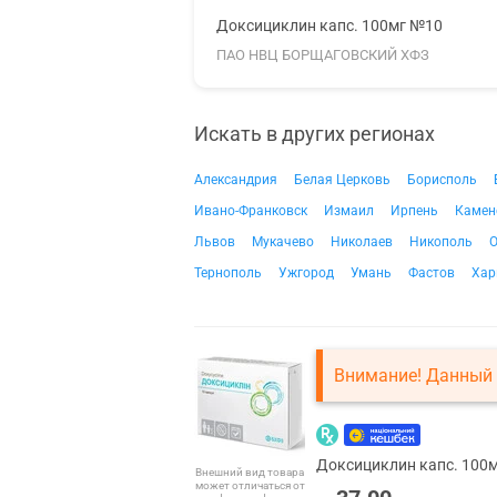
Доксициклин капс. 100мг №10
ПАО НВЦ БОРЩАГОВСКИЙ ХФЗ
Искать в других регионах
Александрия
Белая Церковь
Борисполь
Ивано-Франковск
Измаил
Ирпень
Камен
Львов
Мукачево
Николаев
Никополь
О
Тернополь
Ужгород
Умань
Фастов
Хар
Внимание! Данный 
Доксициклин капс. 100
Внешний вид товара
может отличаться от