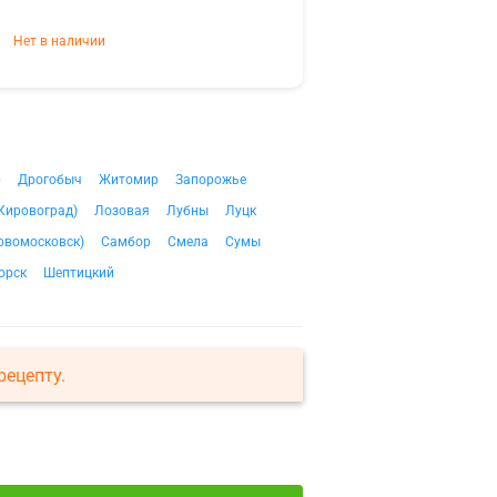
Нет в наличии
р
Дрогобыч
Житомир
Запорожье
Кировоград)
Лозовая
Лубны
Луцк
овомосковск)
Самбор
Смела
Сумы
орск
Шептицкий
рецепту.