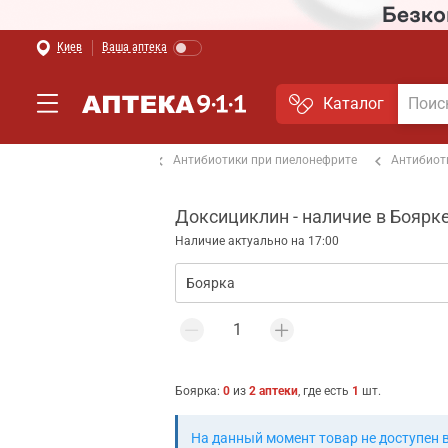
Киев
Ваша аптека
Каталог
Антибиотики при отите
Антибиотики при пиелонефрите
Антибиот
Доксициклин - наличие в Боярк
Наличие актуально на 17:00
Боярка
:
0
из
2
аптеки
, где есть
1
шт.
На данный момент товар не доступен 