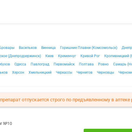
Бровары
Васильков
Винница
Горишние Плавни (Комсомольск)
Днеп
ское (Днепродзержинск)
Киев
Кременчуг
Кривой Рог
Кропивницкий (
бухов
Одесса
Павлоград
Первомайск
Полтава
Ровно
Самарь (Н
ьков
Херсон
Хмельницкий
Черкассы
Чернигов
Черновцы
Черном
препарат отпускается строго по предъявленному в аптеке 
мг №10