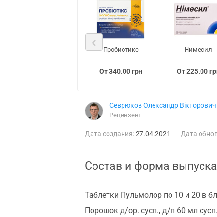
Пробиотикс
Нимесил
От 340.00 грн
От 225.00 гр
Севрюков Олександр Вікторович
Рецензент
Дата создания:
27.04.2021
Дата обнов
Состав и форма выпуска
Таблетки Пульмолор по 10 и 20 в бл
Порошок д/ор. сусп., д/п 60 мл сусп