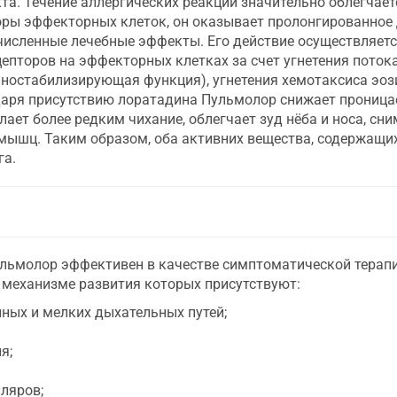
а. Течение аллергических реакций значительно облегчает
оры эффекторных клеток, он оказывает пролонгированное 
исленные лечебные эффекты. Его действие осуществляетс
пторов на эффекторных клетках за счет угнетения потока 
остабилизирующая функция), угнетения хемотаксиса эози
даря присутствию лоратадина Пульмолор снижает проницае
лает более редким чихание, облегчает зуд нёба и носа, сн
 мышц. Таким образом, оба активних вещества, содержащи
га.
ульмолор эффективен в качестве симптоматической терапи
 механизме развития которых присутствуют:
ных и мелких дыхательных путей;
я;
ляров;