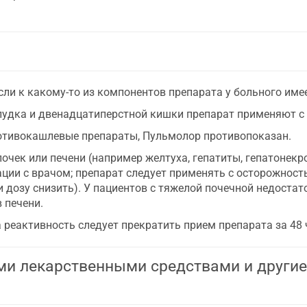
сли к какому-то из компонентов препарата у больного им
лудка и двенадцатиперстной кишки препарат применяют с
отивокашлевые препараты, Пульмолор противопоказан.
чек или печени (например желтуха, гепатиты, гепатонекр
ции с врачом; препарат следует применять с осторожност
 дозу снизить). У пациентов с тяжелой почечной недоста
 печени.
реактивность следует прекратить прием препарата за 48 
ми лекарственными средствами и други