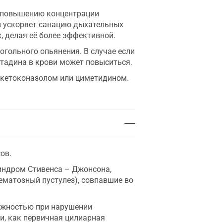
т повышению концентрации
и ускоряет санацию дыхательных
, делая её более эффективной.
огольного опьянения. В случае если
тадина в крови может повыситься.
 кетоконазолом или циметидином.
ов.
индром Стивенса – Джонсона,
ематозный пустулез), совпавшие во
рожностью при нарушении
и, как первичная цилиарная