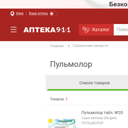
Киев
Ваша аптека
Каталог
Справочник лекарств
Главная
Пульмолор
Список товаров
Товаров:
3
Пульмолор табл. №20
Сава хелскеа (Индия)
ПУЛЬМОЛОР