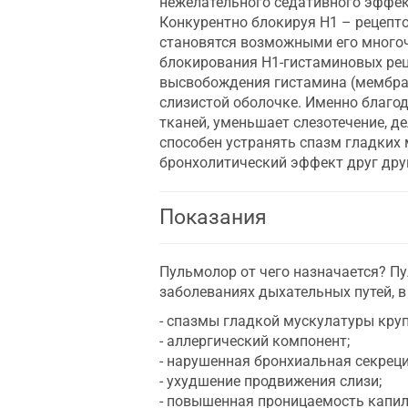
нежелательного седативного эффект
Конкурентно блокируя H1 – рецепт
становятся возможными его многоч
блокирования Н1-гистаминовых реце
высвобождения гистамина (мембран
слизистой оболочке. Именно благо
тканей, уменьшает слезотечение, де
способен устранять спазм гладких
бронхолитический эффект друг дру
Показания
Пульмолор от чего назначается? П
заболеваниях дыхательных путей, в
- спазмы гладкой мускулатуры круп
- аллергический компонент;
- нарушенная бронхиальная секреци
- ухудшение продвижения слизи;
- повышенная проницаемость капил