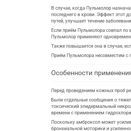
В случае, когда Пульмолор назнач
последнего в крови. Эффект этот 
путей, улучшает течение заболеван
Если приём Пульмолора совпал по в
Пульмолор применяют одновременно
Также повышается она в случае, е
Приём Пульмолора несовместим с 
Особенности применени
Перед проведением кожных проб реа
Были отдельные сообщения о тяжел
токсический эпидермальный некрол
времени с применением гидрохлор
Поскольку амброксол может усилив
бронхиальной моторики и усиленной