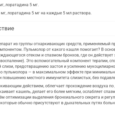
г, лоратадина 5 мг.
мг, лоратадина 5 мг на каждые 5 мл раствора.
ствие
парат из группы отхаркивающих средств, применяемый пр
мпонентом. Пульмолор от какого кашля помогает? В основ
ждающегося отеком и спазмом бронхов, где он действует 
 воспаление). Это вспомогательный компонент терапии, 
 слизи, предотвращению застоя и усилению мукоцилиарно
о пульмолора — в максимальном эффекте при минимальной
 повышению местного иммунитета слизистых, без подавл
кивающим действием, облегчает прохождение воздуха по
аивает кашель, делает его более мягким, ослабляет спазм
тём оптимизации выделения бронхиального секрета и регу
 которые обычно присутствуют в дыхательных путях больн