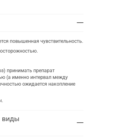
еется повышенная чувствительность.
 осторожностью.
оз) принимать препарат
ью (а именно интервал между
точностью ожидается накопление
ч.
е виды