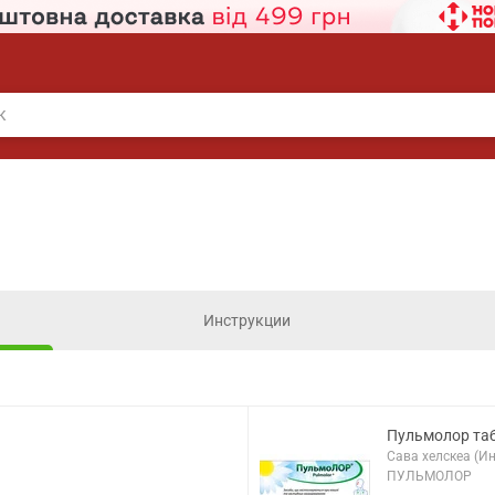
Инструкции
Пульмолор та
Сава хелскеа (И
ПУЛЬМОЛОР