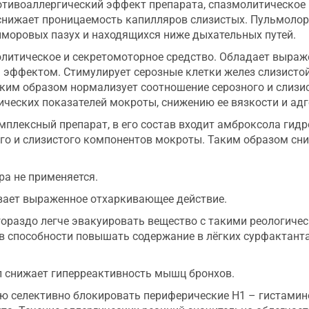
тивоаллергический эффект препарата, спазмолитическое
снижает проницаемость капилляров слизистых. Пульмолор 
айморовых пазух и находящихся ниже дыхательных путей.
олитическое и секретомоторное средство. Обладает выр
ффектом. Стимулирует серозные клетки желез слизистой
аким образом нормализует соотношение серозного и слизи
ческих показателей мокроты, снижению ее вязкости и адг
мплексный препарат, в его состав входит амброксола гид
го и слизистого компонентов мокроты. Таким образом сни
а не применяется.
вает выраженное отхаркивающее действие.
ораздо легче эвакуировать вещество с такими реологичес
 способности повышать содержание в лёгких сурфактанта,
 снижает гиперреактивность мышц бронхов.
ю селективно блокировать периферические H1 – гистамин