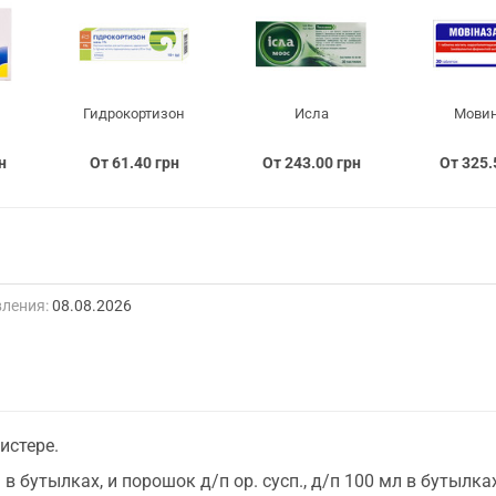
Гидрокортизон
Исла
Мови
н
От 61.40 грн
От 243.00 грн
От 325.
ления:
08.08.2026
истере.
. в бутылках, и порошок д/п ор. сусп., д/п 100 мл в бутылка