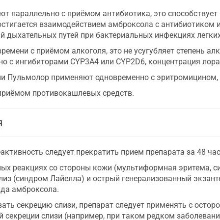
ают параллельно с приёмом антибиотика, это способствуе
достигается взаимодействием амброксола с антибиотиком 
ий дыхательных путей при бактериальных инфекциях легких
ремени с приёмом алкоголя, это не усугубляет степень алк
 с ингибиторами CYP3A4 или СYP2D6, концентрация лора
сли Пульмолор применяют одновременно с эритромицином,
приёмом противокашлевых средств.
я
ктивность следует прекратить прием препарата за 48 час
ых реакциях со стороны кожи (мультиформная эритема, с
из (синдром Лайелла) и острый генерализованный экзант
ида амброксола.
ать секрецию слизи, препарат следует применять с осто
 секреции слизи (например, при таком редком заболевани