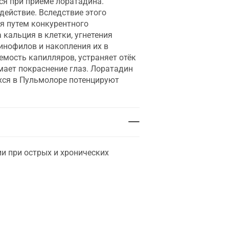
ся при приёме лоратадина.
действие. Вследствие этого
я путем конкурентного
кальция в клетки, угнетения
нофилов и накопления их в
мость капилляров, устраняет отёк
имает покраснение глаз. Лоратадин
хся в Пульмолоре потенцируют
и при острых и хронических