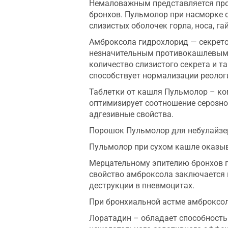
Немаловажным представляется про
бронхов. Пульмолор при насморке 
слизистых оболочек горла, носа, г
Амброксола гидрохлорид — секрет
незначительным противокашлевым э
количество слизистого секрета и т
способствует нормализации реологи
Таблетки от кашля Пульмолор – ко
оптимизирует соотношение серозно
адгезивные свойства.
Порошок Пульмолор для небулайзер
Пульмолор при сухом кашле оказы
Мерцательному эпителию бронхов г
свойство амброксола заключается в
деструкции в пневмоцитах.
При бронхиальной астме амброксол
Лоратадин – обладает способность