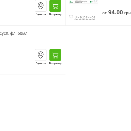
94.00
от
грн
Где есть
В корзину
В избранное
сусп. фл. 60мл
Где есть
В корзину