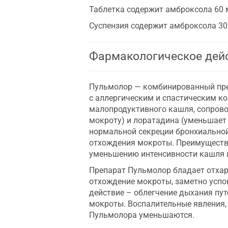
Таблетка содержит амброксола 60 м
Суспензия содержит амброксола 30 
Фармакологическое дей
Пульмолор — комбинированный пре
с аллергическим и спастическим ко
малопродуктивного кашля, сопрово
мокроту) и лоратадина (уменьшает
нормальной секреции бронхиальной
отхождения мокроты. Преимуществ
уменьшению интенсивности кашля и
Препарат Пульмолор бладает отхар
отхождение мокроты, заметно успок
действие – облегчение дыхания пу
мокроты. Воспалительные явления,
Пульмолора уменьшаются.