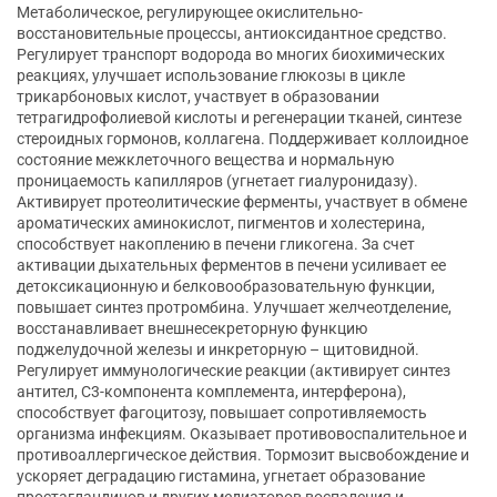
Метаболическое, регулирующее окислительно-
восстановительные процессы, антиоксидантное средство.
Регулирует транспорт водорода во многих биохимических
реакциях, улучшает использование глюкозы в цикле
трикарбоновых кислот, участвует в образовании
тетрагидрофолиевой кислоты и регенерации тканей, синтезе
стероидных гормонов, коллагена. Поддерживает коллоидное
состояние межклеточного вещества и нормальную
проницаемость капилляров (угнетает гиалуронидазу).
Активирует протеолитические ферменты, участвует в обмене
ароматических аминокислот, пигментов и холестерина,
способствует накоплению в печени гликогена. За счет
активации дыхательных ферментов в печени усиливает ее
детоксикационную и белковообразовательную функции,
повышает синтез протромбина. Улучшает желчеотделение,
восстанавливает внешнесекреторную функцию
поджелудочной железы и инкреторную – щитовидной.
Регулирует иммунологические реакции (активирует синтез
антител, С3-компонента комплемента, интерферона),
способствует фагоцитозу, повышает сопротивляемость
организма инфекциям. Оказывает противовоспалительное и
противоаллергическое действия. Тормозит высвобождение и
ускоряет деградацию гистамина, угнетает образование
простагландинов и других медиаторов воспаления и