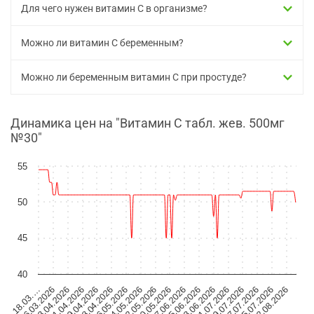
Для чего нужен витамин C в организме?
Можно ли витамин С беременным?
Можно ли беременным витамин С при простуде?
Динамика цен на "Витамин С табл. жев. 500мг
№30"
55
50
45
40
22.05.2026
06.05.2026
03.04.2026
19.04.2026
18.03.…
02.08.2026
17.07.2026
01.07.2026
30.05.2026
15.06.2026
14.05.2026
28.04.2026
11.04.2026
26.03.2026
25.07.2026
09.07.2026
23.06.2026
07.06.2026