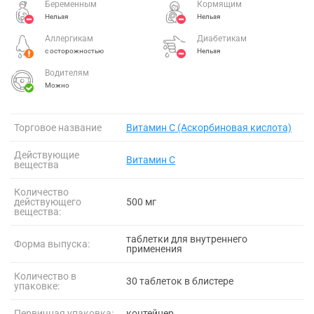
Беременным
Кормящим
Нельзя
Нельзя
Аллергикам
Диабетикам
с осторожностью
Нельзя
Водителям
Можно
Торговое название
Витамин C (Аскорбиновая кислота)
Действующие
Витамин С
вещества
Количество
действующего
500 мг
вещества:
таблетки для внутреннего
Форма выпуска:
применения
Количество в
30 таблеток в блистере
упаковке:
Первичная упаковка:
контейнер