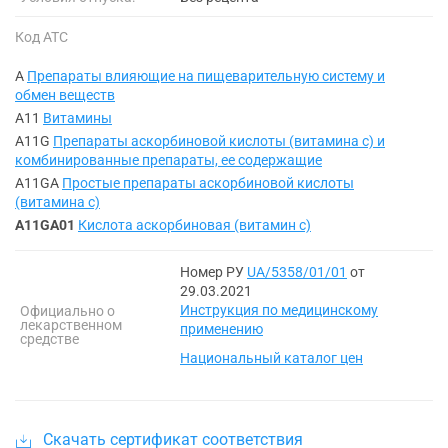
Код АТС
A
Препараты влияющие на пищеварительную систему и
обмен веществ
A11
Витамины
A11G
Препараты аскорбиновой кислоты (витамина с) и
комбинированные препараты, ее содержащие
A11GA
Простые препараты аскорбиновой кислоты
(витамина с)
A11GA01
Кислота аскорбиновая (витамин с)
Номер РУ
UA/5358/01/01
от
29.03.2021
Инструкция по медицинскому
Официально о
лекарственном
применению
средстве
Национальный каталог цен
Скачать сертификат соответствия