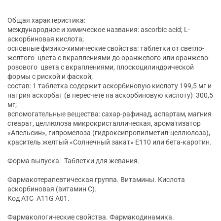
Общая характеристика:
международное и химическое названия: ascorbic acid; L-
аскорбиновая кислота;
основные физико-химические свойства: таблетки от светло-
желтого цвета с вкраплениями до оранжевого или оранжево-
розового цвета с вкраплениями, плоскоцилиндрической
формы с риской и фаской;
состав: 1 таблетка содержит аскорбиновую кислоту 199,5 мг и
натрия аскорбат (в пересчете на аскорбиновую кислоту) 300,5
мг;
вспомогательные вещества: сахар-рафинад, аспартам, магния
стеарат, целлюлоза микрокристаллическая, ароматизатор
«Апельсин», гипромелоза (гидроксипропилметил-целлюлоза),
краситель желтый «Солнечный закат» Е110 или бета-каротин.
Форма выпуска. Таблетки для жевания.
Фармакотерапевтическая группа. Витамины. Кислота
аскорбиновая (витамин С).
Код АТС A11G A01.
Фармакологические свойства. Фармакодинамика.