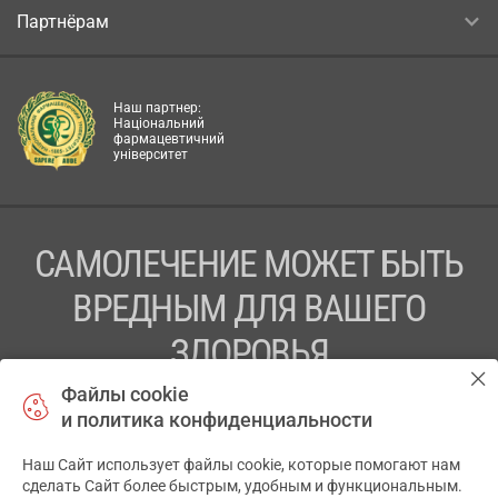
Партнёрам
Наш партнер:
Національний
фармацевтичний
університет
САМОЛЕЧЕНИЕ МОЖЕТ БЫТЬ
ВРЕДНЫМ ДЛЯ ВАШЕГО
ЗДОРОВЬЯ
Файлы cookie
ПЕРЕД ПРИМЕНЕНИЕМ ПРЕПАРАТА
и политика конфиденциальности
ПРОКОНСУЛЬТИРУЙТЕСЬ С ВРАЧОМ
Наш Сайт использует файлы cookie, которые помогают нам
✕
ТОВ «АПТЕКА 911.ЮА» Код ЄДРПОУ 43631965.
сделать Сайт более быстрым, удобным и функциональным.