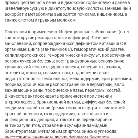
преимущественно в печени в дезоксиаскорбиновую и далее в
щавелевоуксусную и дикетогулоновую кислоты. Неизменный
аскорбат и метаболиты выводятся почками, кишечником, а
также с потом и грудным молоком.
Показания к применению. Инфекционные заболевания (в т.ч.
грипп и другие респираторные инфекции). Лечение
заболеваний, сопровождающихся дефицитом витамина С в
организме: цинга (авитаминоз С), геморрагический диатез,
капилляротоксикоз, геморрагический инсульт, кровотечения;
острая лучевая болезнь; посттранфузионные осложнения;
хронический гепатит, цирроз печени, холецистит, ахилия,
энтериты, колиты, гельминтозы; надпочечниковая
недостаточность; гемосидероз, меланодермии, эритродермии,
псориаз, хронические распространенные дерматозы, вяло
заживающие раны, трофические язвы, переломы костей.
В качестве антиоксиданта применяется при лечении
атеросклероза, бронхиальной астмы, диффузных болезней
соединительной ткани (ревматоидного артрита, системной
красной волчанки, склеродермии), алкогольного и
инфекционного делирия, а также при передозировке
антикоагулянтов, отравлении сульфаниламидами,
барбитуратами, метиловым спиртом, окисью углерода,
анестезином, анилином, дисульфирамом, бензолом,