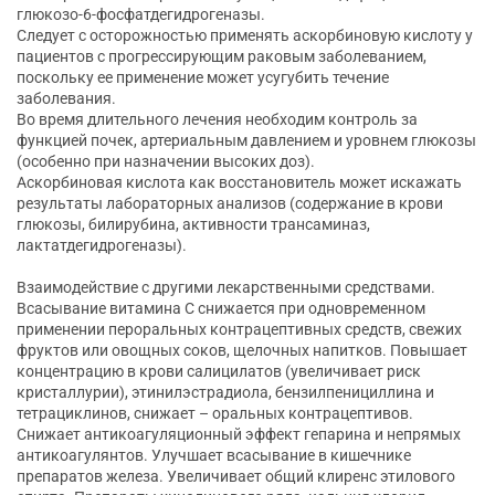
глюкозо-6-фосфатдегидрогеназы.
Следует с осторожностью применять аскорбиновую кислоту у
пациентов с прогрессирующим раковым заболеванием,
поскольку ее применение может усугубить течение
заболевания.
Во время длительного лечения необходим контроль за
функцией почек, артериальным давлением и уровнем глюкозы
(особенно при назначении высоких доз).
Аскорбиновая кислота как восстановитель может искажать
результаты лабораторных анализов (содержание в крови
глюкозы, билирубина, активности трансаминаз,
лактатдегидрогеназы).
Взаимодействие с другими лекарственными средствами.
Всасывание витамина С снижается при одновременном
применении пероральных контрацептивных средств, свежих
фруктов или овощных соков, щелочных напитков. Повышает
концентрацию в крови салицилатов (увеличивает риск
кристаллурии), этинилэстрадиола, бензилпенициллина и
тетрациклинов, снижает – оральных контрацептивов.
Снижает антикоагуляционный эффект гепарина и непрямых
антикоагулянтов. Улучшает всасывание в кишечнике
препаратов железа. Увеличивает общий клиренс этилового