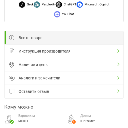
Grok
Perplexity
ChatGPT
Microsoft Copilot
YouChat
Все о товаре
Инструкция производителя
Наличие и цены
Аналоги и заменители
Оставить отзыв
Кому можно
Взрослым
Детям
Можно
с 14-ти лет