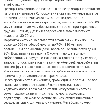
анафилаксии.
Дефицит аскорбиновой кислоты в пище приводит к развитию
гипо- и авитаминоза С, поскольку в организме человека этот
витамин не синтезируется. Суточная потребность в
аскорбиновой кислоте у взрослых мужчин составляет 70-100
мг, у женщин – 80 мг, у беременных – 100 мг, при кормлении
грудью – 120 мг, у детей и подростков в зависимости от
возраста - 30-70 мг.
Фармакокинетика. Всасывается в тонком кишечнике. При
дозах до 200 мг абсорбируется до 70% (140 мг); при
дальнейшем повышении дозы всасывание снижается до 50-
20%. Всасывание витамина С может нарушаться при
заболеваниях желудочно-кишечного тракта (гастрите, язве,
запоре, поносе, глистной инвазии, лямблиозе), употреблении
свежих фруктовых и овощных соков, щелочного питья.
Максимальная концентрация аскорбиновой кислоты после
приема внутрь достигается через 4 часа.
Легко проникает в лейкоциты, тромбоциты, а затем – во все
ткани; депонируется в задней доле гипофиза, коре
надпочечников, глазном эпителии, межуточных клетках
семенных желез, яичниках, печени, мозге, селезенке,
поджелудочной железе, легких, почках, стенке кишечника,
сердце, мышцах, щитовидной железе. Метаболизируется