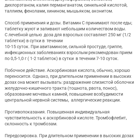
дихлорэтаном, калия перманганатом, синильной кислотой,
таллием, фенолами, хинином, мышьяком, аконитом.
Способ применения и дозы. Витамин С принимают после еды;
таблетку жуют и запивают небольшим количеством воды.
С лечебной целью доза для взрослых составляет 250 мг (1/2
таблетки) в сутки в течении
10-15 суток. При авитаминозе, сильной простуде, гриппе,
инфекционных заболеваниях взрослым рекомендован прием
по 0,5-1,0 г ( 1-2 таблеток) в сутки в течении 7-10 суток.
Побочное действие. Аскорбиновая кислота, обычно, хорошо
переносится. Однако, при длительном применении в высоких
дозах она может вызывать: раздражение слизистой оболочки
желудочно-кишечного тракта (тошнота, рвота, понос),
образование мочевых камней, повышение возбудимости
центральной нервной системы, аллергические реакции.
Противопоказания. Повышенная индивидуальная
чувствительность к аскорбиновой кислоте. Тромбофлебит,
склонность к тромбозам.
Передозировка. При длительном применении в высоких дозах