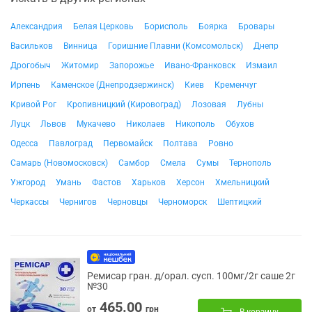
Александрия
Белая Церковь
Борисполь
Боярка
Бровары
Васильков
Винница
Горишние Плавни (Комсомольск)
Днепр
Дрогобыч
Житомир
Запорожье
Ивано-Франковск
Измаил
Ирпень
Каменское (Днепродзержинск)
Киев
Кременчуг
Кривой Рог
Кропивницкий (Кировоград)
Лозовая
Лубны
Луцк
Львов
Мукачево
Николаев
Никополь
Обухов
Одесса
Павлоград
Первомайск
Полтава
Ровно
Самарь (Новомосковск)
Самбор
Смела
Сумы
Тернополь
Ужгород
Умань
Фастов
Харьков
Херсон
Хмельницкий
Черкассы
Чернигов
Черновцы
Черноморск
Шептицкий
Ремисар гран. д/орал. сусп. 100мг/2г саше 2г
№30
465.00
от
грн