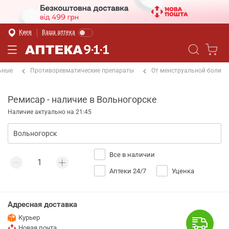
Киев
Ваша аптека
ьные
Противоревматические препараты
От менструальной боли
Ремисар - наличие в Вольногорске
Наличие актуально на 21:45
Все в наличии
Аптеки 24/7
Уценка
Адресная доставка
Курьер
Новая почта