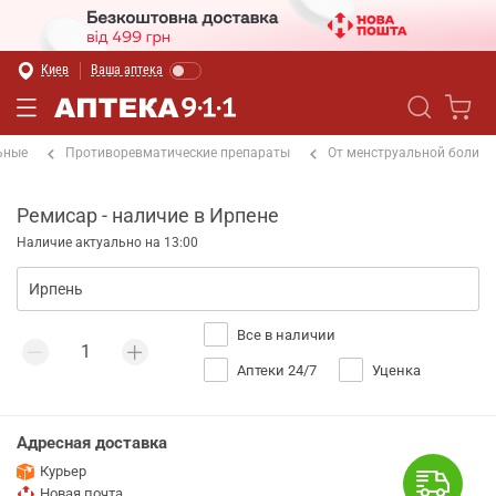
Киев
Ваша аптека
ьные
Противоревматические препараты
От менструальной боли
Ремисар - наличие в Ирпене
Наличие актуально на 13:00
Все в наличии
Аптеки 24/7
Уценка
Адресная доставка
Курьер
Новая почта