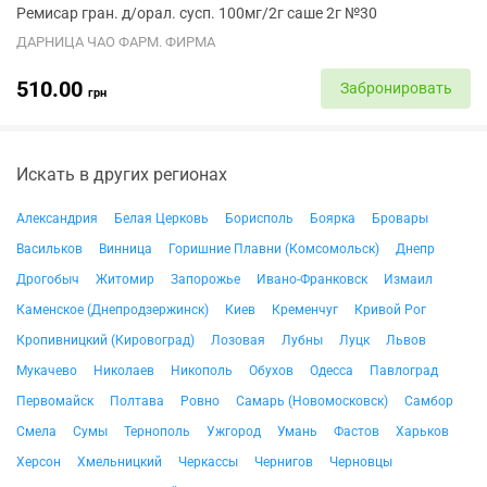
Ремисар гран. д/орал. сусп. 100мг/2г саше 2г №30
ДАРНИЦА ЧАО ФАРМ. ФИРМА
510.00
Забронировать
грн
Искать в других регионах
Александрия
Белая Церковь
Борисполь
Боярка
Бровары
Васильков
Винница
Горишние Плавни (Комсомольск)
Днепр
Дрогобыч
Житомир
Запорожье
Ивано-Франковск
Измаил
Каменское (Днепродзержинск)
Киев
Кременчуг
Кривой Рог
Кропивницкий (Кировоград)
Лозовая
Лубны
Луцк
Львов
Мукачево
Николаев
Никополь
Обухов
Одесса
Павлоград
Первомайск
Полтава
Ровно
Самарь (Новомосковск)
Самбор
Смела
Сумы
Тернополь
Ужгород
Умань
Фастов
Харьков
Херсон
Хмельницкий
Черкассы
Чернигов
Черновцы