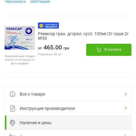
Черноморск
Шептицкий
Ремисар гран. д/орал. сусп. 100мг/2г саше 2г
№30
465.00
от
грн
В корзину
Упаковка / 30 шт.
Внешний вид товара
может отличаться от
фотографии
Все о товаре
Инструкция производителя
Наличие и цены