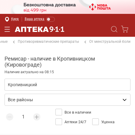
Киев
Ваша аптека
ьные
Противоревматические препараты
От менструальной боли
Ремисар - наличие в Кропивницком
(Кировограде)
Наличие актуально на 08:15
Все в наличии
Аптеки 24/7
Уценка