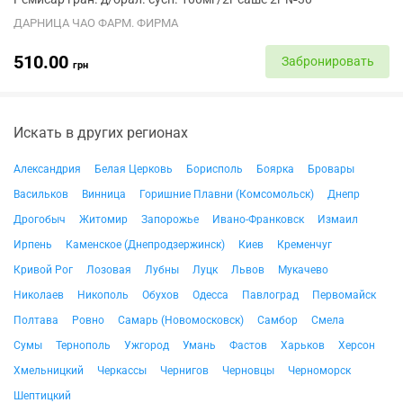
ДАРНИЦА ЧАО ФАРМ. ФИРМА
510.00
Забронировать
грн
Искать в других регионах
Александрия
Белая Церковь
Борисполь
Боярка
Бровары
Васильков
Винница
Горишние Плавни (Комсомольск)
Днепр
Дрогобыч
Житомир
Запорожье
Ивано-Франковск
Измаил
Ирпень
Каменское (Днепродзержинск)
Киев
Кременчуг
Кривой Рог
Лозовая
Лубны
Луцк
Львов
Мукачево
Николаев
Никополь
Обухов
Одесса
Павлоград
Первомайск
Полтава
Ровно
Самарь (Новомосковск)
Самбор
Смела
Сумы
Тернополь
Ужгород
Умань
Фастов
Харьков
Херсон
Хмельницкий
Черкассы
Чернигов
Черновцы
Черноморск
Шептицкий