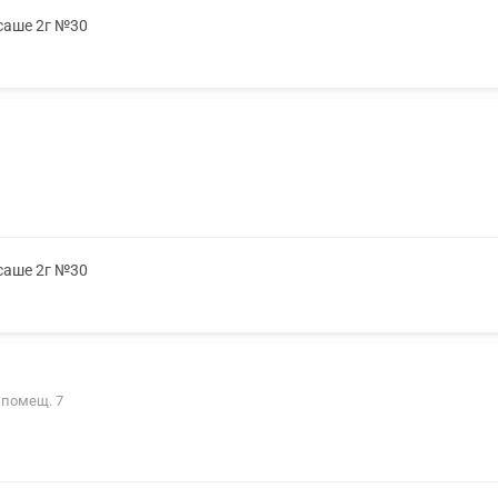
 саше 2г №30
 саше 2г №30
, помещ. 7