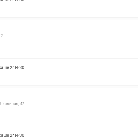
 7
 саше 2г №30
 Школьная, 42
 саше 2г №30