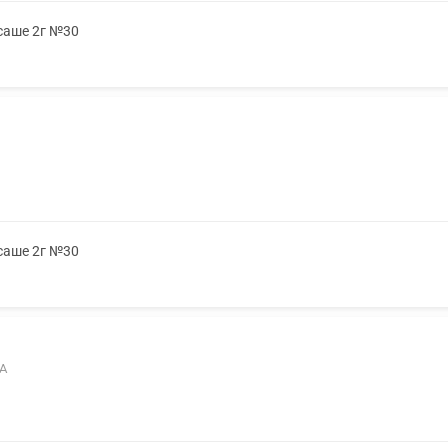
 саше 2г №30
 саше 2г №30
0А