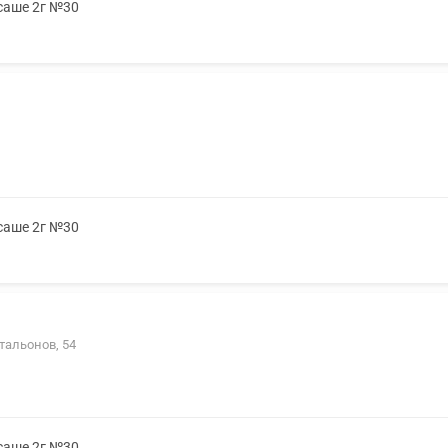
 саше 2г №30
 саше 2г №30
тальонов, 54
 саше 2г №30