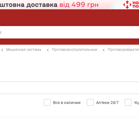
Мышечная система
Противовоспалительные
Противоревмати
Все в наличии
Аптеки 24/7
Уц