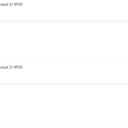
 саше 2г №30
 саше 2г №30