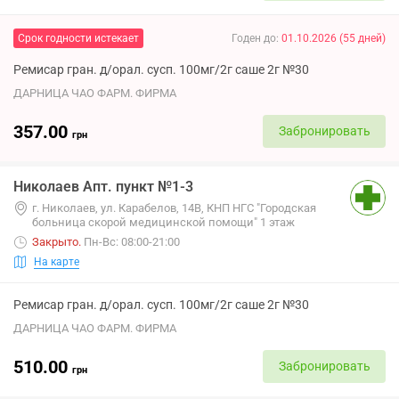
Срок годности истекает
Годен до
:
01.10.2026
(
55
дней
)
Ремисар гран. д/орал. сусп. 100мг/2г саше 2г №30
ДАРНИЦА ЧАО ФАРМ. ФИРМА
357.00
Забронировать
грн
Николаев Апт. пункт №1-3
г. Николаев, ул. Карабелов, 14В, КНП НГС "Городская
больница скорой медицинской помощи" 1 этаж
Закрыто
.
Пн-Вс: 08:00-21:00
На карте
Ремисар гран. д/орал. сусп. 100мг/2г саше 2г №30
ДАРНИЦА ЧАО ФАРМ. ФИРМА
510.00
Забронировать
грн