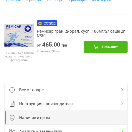
Черкассы
Чернигов
Черновцы
Черноморск
Шептицкий
Ремисар гран. д/орал. сусп. 100мг/2г саше 2г
№30
465.00
от
грн
В корзину
Упаковка / 30 шт.
Внешний вид товара
может отличаться от
фотографии
Все о товаре
Инструкция производителя
Наличие и цены
Аналоги и заменители