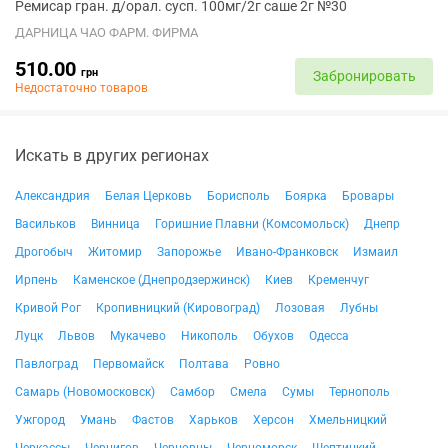
Ремисар гран. д/орал. сусп. 100мг/2г саше 2г №30
ДАРНИЦА ЧАО ФАРМ. ФИРМА
510.00
грн
Забронировать
Недостаточно товаров
Искать в других регионах
Александрия
Белая Церковь
Борисполь
Боярка
Бровары
Васильков
Винница
Горишние Плавни (Комсомольск)
Днепр
Дрогобыч
Житомир
Запорожье
Ивано-Франковск
Измаил
Ирпень
Каменское (Днепродзержинск)
Киев
Кременчуг
Кривой Рог
Кропивницкий (Кировоград)
Лозовая
Лубны
Луцк
Львов
Мукачево
Никополь
Обухов
Одесса
Павлоград
Первомайск
Полтава
Ровно
Самарь (Новомосковск)
Самбор
Смела
Сумы
Тернополь
Ужгород
Умань
Фастов
Харьков
Херсон
Хмельницкий