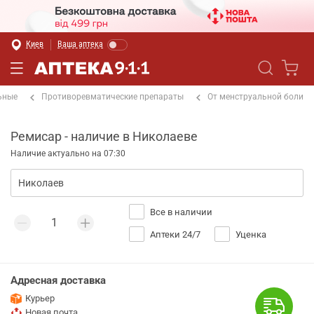
Киев
Ваша аптека
ьные
Противоревматические препараты
От менструальной боли
Ремисар - наличие в Николаеве
Наличие актуально на 07:30
Все в наличии
Аптеки 24/7
Уценка
Адресная доставка
Курьер
Новая почта