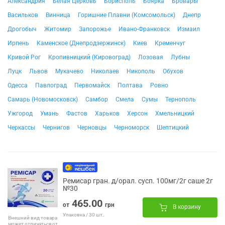
Александрия
Белая Церковь
Борисполь
Боярка
Бровары
Васильков
Винница
Горишние Плавни (Комсомольск)
Днепр
Дрогобыч
Житомир
Запорожье
Ивано-Франковск
Измаил
Ирпень
Каменское (Днепродзержинск)
Киев
Кременчуг
Кривой Рог
Кропивницкий (Кировоград)
Лозовая
Лубны
Луцк
Львов
Мукачево
Николаев
Никополь
Обухов
Одесса
Павлоград
Первомайск
Полтава
Ровно
Самарь (Новомосковск)
Самбор
Смела
Сумы
Тернополь
Ужгород
Умань
Фастов
Харьков
Херсон
Хмельницкий
Черкассы
Чернигов
Черновцы
Черноморск
Шептицкий
Ремисар гран. д/орал. сусп. 100мг/2г саше 2г
№30
465.00
от
грн
В корзину
Упаковка / 30 шт.
Внешний вид товара
может отличаться от