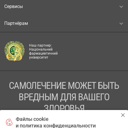
Сервисы
Партнёрам
Наш партнер:
Національний
фармацевтичний
університет
САМОЛЕЧЕНИЕ МОЖЕТ БЫТЬ
ВРЕДНЫМ ДЛЯ ВАШЕГО
ЗДОРОВЬЯ
Файлы cookie
ПЕРЕД ПРИМЕНЕНИЕМ ПРЕПАРАТА
и политика конфиденциальности
ПРОКОНСУЛЬТИРУЙТЕСЬ С ВРАЧОМ