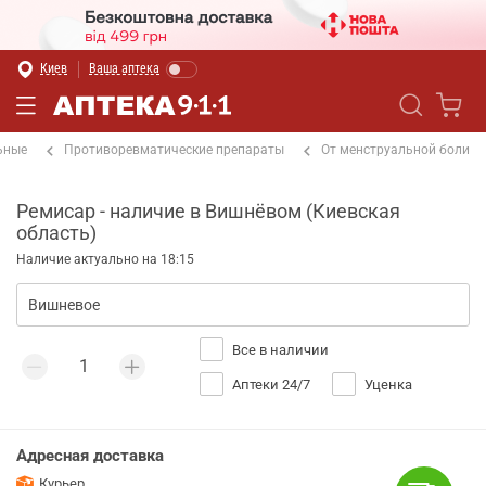
Киев
Ваша аптека
ьные
Противоревматические препараты
От менструальной боли
Ремисар - наличие в Вишнёвом (Киевская
область)
Наличие актуально на 18:15
Все в наличии
Аптеки 24/7
Уценка
Адресная доставка
Курьер