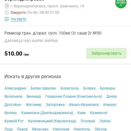
г. Верхнеднепровск, просп. Шевченко, 14
Закрыто
.
Пн-Вс: 08:00-21:00
На карте
Ремисар гран. д/орал. сусп. 100мг/2г саше 2г №30
ДАРНИЦА ЧАО ФАРМ. ФИРМА
510.00
Забронировать
грн
Искать в других регионах
Александрия
Белая Церковь
Борисполь
Боярка
Бровары
Васильков
Винница
Горишние Плавни (Комсомольск)
Днепр
Дрогобыч
Житомир
Запорожье
Ивано-Франковск
Измаил
Ирпень
Каменское (Днепродзержинск)
Киев
Кременчуг
Кривой Рог
Кропивницкий (Кировоград)
Лозовая
Лубны
Луцк
Львов
Мукачево
Николаев
Никополь
Обухов