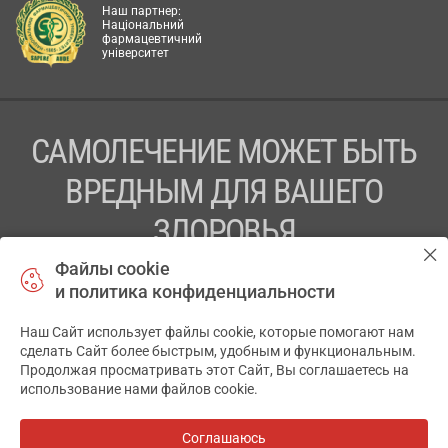
Наш партнер:
Національний
фармацевтичний
університет
САМОЛЕЧЕНИЕ МОЖЕТ БЫТЬ
ВРЕДНЫМ ДЛЯ ВАШЕГО
ЗДОРОВЬЯ
Файлы cookie
ПЕРЕД ПРИМЕНЕНИЕМ ПРЕПАРАТА
и политика конфиденциальности
ПРОКОНСУЛЬТИРУЙТЕСЬ С ВРАЧОМ
Наш Сайт использует файлы cookie, которые помогают нам
✕
ТОВ «АПТЕКА 911.ЮА» Код ЄДРПОУ 43631965.
сделать Сайт более быстрым, удобным и функциональным.
Продолжая просматривать этот Сайт, Вы соглашаетесь на
Отказ от ответственности
использование нами файлов cookie.
© 2014-2026. Медицинская информационная система
АПТЕКА911.ЮА
Соглашаюсь
Все аптеки