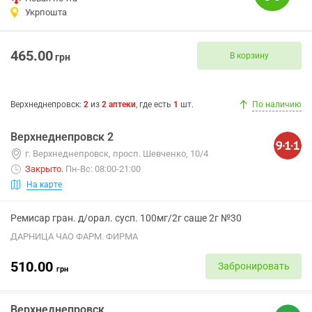
Укрпошта
465.00
В корзину
грн
Верхнеднепровск
:
2
из
2
аптеки
, где есть
1
шт.
По наличию
Верхнеднепровск 2
г. Верхнеднепровск, просп. Шевченко, 10/4
Закрыто
.
Пн-Вс: 08:00-21:00
На карте
Ремисар гран. д/орал. сусп. 100мг/2г саше 2г №30
ДАРНИЦА ЧАО ФАРМ. ФИРМА
510.00
Забронировать
грн
Верхнеднепровск