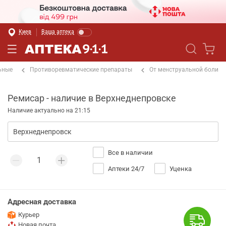
Киев
Ваша аптека
ьные
Противоревматические препараты
От менструальной боли
Ремисар - наличие в Верхнеднепровске
Наличие актуально на 21:15
Все в наличии
Аптеки 24/7
Уценка
Адресная доставка
Курьер
Новая почта