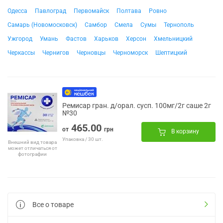
Одесса
Павлоград
Первомайск
Полтава
Ровно
Самарь (Новомосковск)
Самбор
Смела
Сумы
Тернополь
Ужгород
Умань
Фастов
Харьков
Херсон
Хмельницкий
Черкассы
Чернигов
Черновцы
Черноморск
Шептицкий
Ремисар гран. д/орал. сусп. 100мг/2г саше 2г
№30
465.00
от
грн
В корзину
Упаковка / 30 шт.
Внешний вид товара
может отличаться от
фотографии
Все о товаре