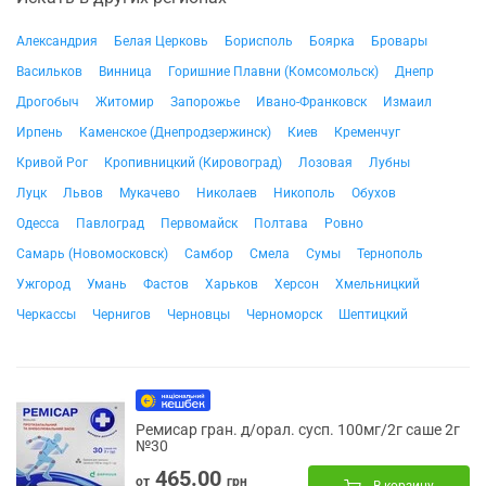
Александрия
Белая Церковь
Борисполь
Боярка
Бровары
Васильков
Винница
Горишние Плавни (Комсомольск)
Днепр
Дрогобыч
Житомир
Запорожье
Ивано-Франковск
Измаил
Ирпень
Каменское (Днепродзержинск)
Киев
Кременчуг
Кривой Рог
Кропивницкий (Кировоград)
Лозовая
Лубны
Луцк
Львов
Мукачево
Николаев
Никополь
Обухов
Одесса
Павлоград
Первомайск
Полтава
Ровно
Самарь (Новомосковск)
Самбор
Смела
Сумы
Тернополь
Ужгород
Умань
Фастов
Харьков
Херсон
Хмельницкий
Черкассы
Чернигов
Черновцы
Черноморск
Шептицкий
Ремисар гран. д/орал. сусп. 100мг/2г саше 2г
№30
465.00
от
грн