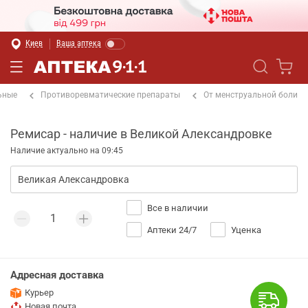
Киев
Ваша аптека
ьные
Противоревматические препараты
От менструальной боли
Ремисар - наличие в Великой Александровке
Наличие актуально на 09:45
Все в наличии
Аптеки 24/7
Уценка
Адресная доставка
Курьер
Новая почта