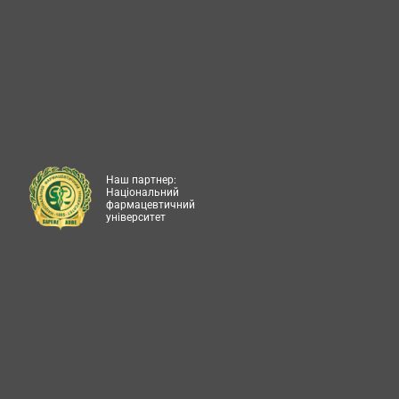
Наш партнер:
Національний
фармацевтичний
університет