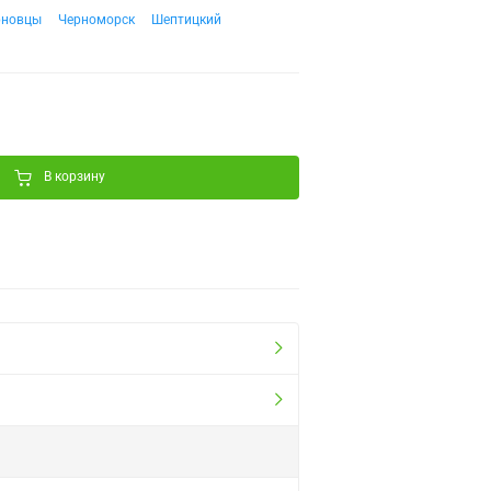
рновцы
Черноморск
Шептицкий
В корзину