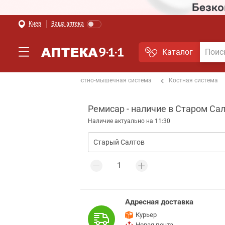
Киев
Ваша аптека
Каталог
От боли в спине
Костно-мышечная система
Костная система
Ремисар - наличие в Старом Са
Наличие актуально на 11:30
Адресная доставка
Курьер
Новая почта