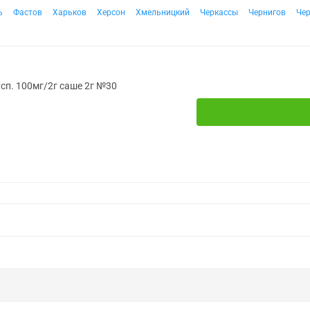
ь
Фастов
Харьков
Херсон
Хмельницкий
Черкассы
Чернигов
Че
усп. 100мг/2г саше 2г №30