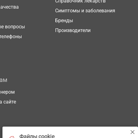
Справочник лекарств
качества
Симптомы и заболевания
Бренды
ые вопросы
Производители
телефоны
рам
тнером
а сайте
Файлы cookie