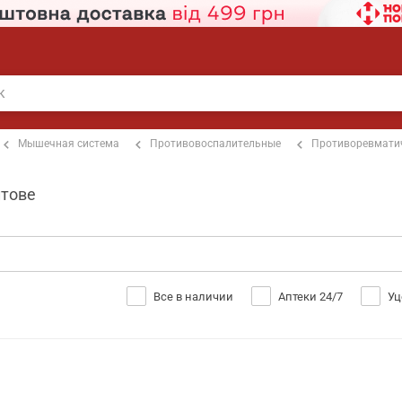
Мышечная система
Противовоспалительные
Противоревмати
лтове
Все в наличии
Аптеки 24/7
Уц