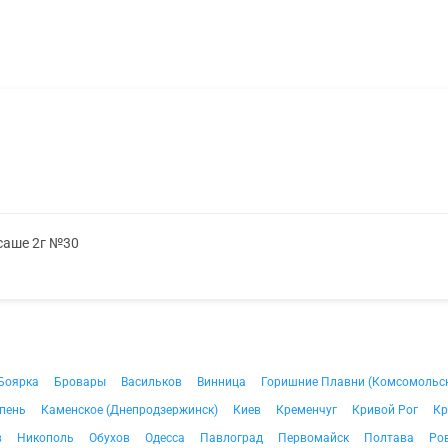
 саше 2г №30
Боярка
Бровары
Васильков
Винница
Горишние Плавни (Комсомольс
пень
Каменское (Днепродзержинск)
Киев
Кременчуг
Кривой Рог
Кр
в
Никополь
Обухов
Одесса
Павлоград
Первомайск
Полтава
Ро