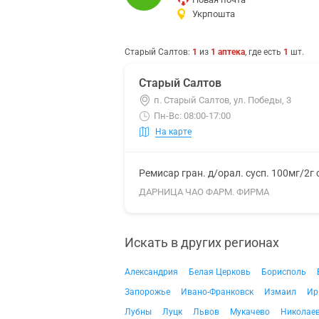
Укрпошта
Старый Салтов
:
1
из
1
аптека
, где есть
1
шт.
Старый Салтов
п. Старый Салтов, ул. Победы, 3
Пн-Вс: 08:00-17:00
На карте
Ремисар гран. д/орал. сусп. 100мг/2г
ДАРНИЦА ЧАО ФАРМ. ФИРМА
Искать в других регионах
Александрия
Белая Церковь
Борисполь
Запорожье
Ивано-Франковск
Измаил
Ир
Лубны
Луцк
Львов
Мукачево
Николае