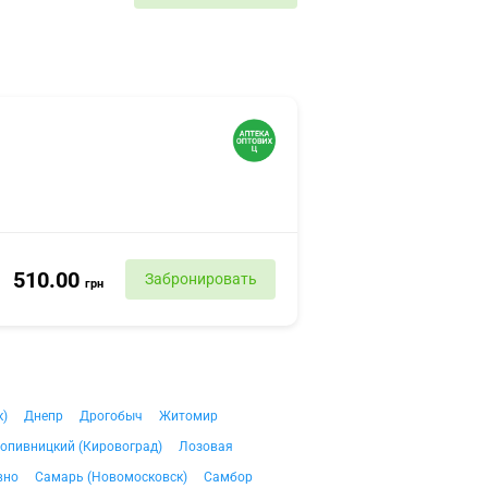
510.00
Забронировать
грн
к)
Днепр
Дрогобыч
Житомир
опивницкий (Кировоград)
Лозовая
вно
Самарь (Новомосковск)
Самбор