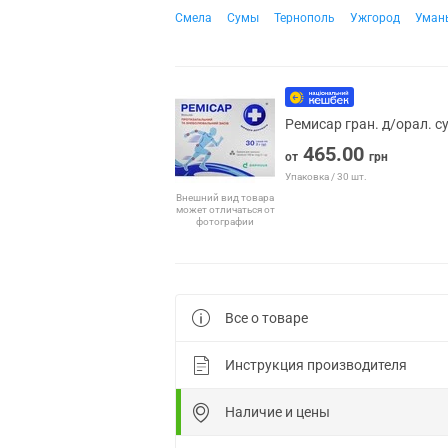
Смела
Сумы
Тернополь
Ужгород
Уман
Ремисар гран. д/орал. с
465.00
от
грн
Упаковка / 30 шт.
Внешний вид товара
может отличаться от
фотографии
Все о товаре
Инструкция производителя
Наличие и цены