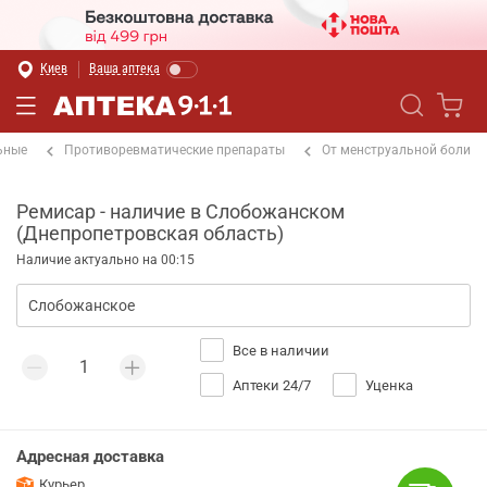
Киев
Ваша аптека
ьные
Противоревматические препараты
От менструальной боли
Ремисар - наличие в Слобожанском
(Днепропетровская область)
Наличие актуально на 00:15
Все в наличии
Аптеки 24/7
Уценка
Адресная доставка
Курьер