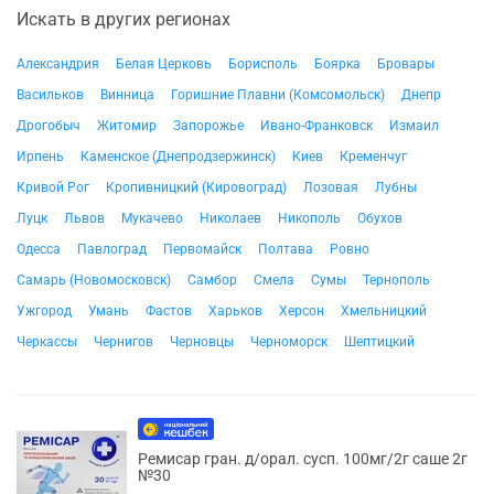
Искать в других регионах
Александрия
Белая Церковь
Борисполь
Боярка
Бровары
Васильков
Винница
Горишние Плавни (Комсомольск)
Днепр
Дрогобыч
Житомир
Запорожье
Ивано-Франковск
Измаил
Ирпень
Каменское (Днепродзержинск)
Киев
Кременчуг
Кривой Рог
Кропивницкий (Кировоград)
Лозовая
Лубны
Луцк
Львов
Мукачево
Николаев
Никополь
Обухов
Одесса
Павлоград
Первомайск
Полтава
Ровно
Самарь (Новомосковск)
Самбор
Смела
Сумы
Тернополь
Ужгород
Умань
Фастов
Харьков
Херсон
Хмельницкий
Черкассы
Чернигов
Черновцы
Черноморск
Шептицкий
Ремисар гран. д/орал. сусп. 100мг/2г саше 2г
№30