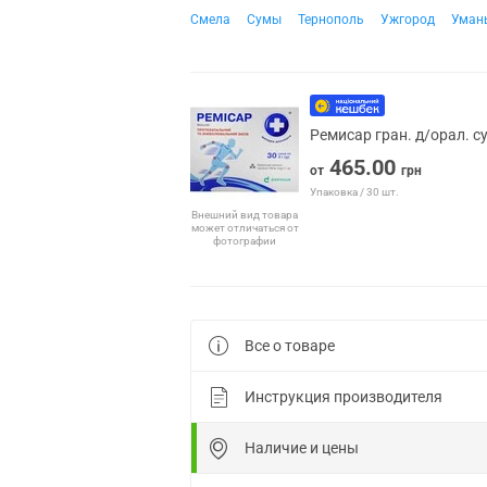
Смела
Сумы
Тернополь
Ужгород
Уман
Ремисар гран. д/орал. с
465.00
от
грн
Упаковка / 30 шт.
Внешний вид товара
может отличаться от
фотографии
Все о товаре
Инструкция производителя
Наличие и цены