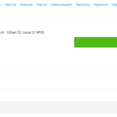
ь
Фастов
Харьков
Херсон
Хмельницкий
Черкассы
Чернигов
Че
усп. 100мг/2г саше 2г №30