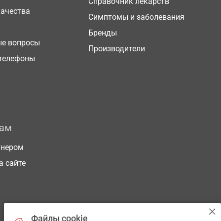
Справочник лекарств
качества
Симптомы и заболевания
Бренды
ые вопросы
Производители
телефоны
рам
тнером
а сайте
Файлы cookie