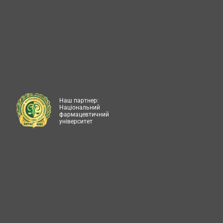
Наш партнер:
Національний
фармацевтичний
університет