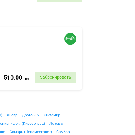
510.00
Забронировать
грн
к)
Днепр
Дрогобыч
Житомир
опивницкий (Кировоград)
Лозовая
вно
Самарь (Новомосковск)
Самбор