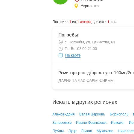
Укрпошта
Погребы
:
1
из
1
аптека
, где есть
1
шт.
Погребы
с. Погребы, ул. Единства, 61
Пн-Вс: 08:00-21:00
На карте
Ремисар гран. д/орал. сусп. 100мг/2г
ДАРНИЦА ЧАО ФАРМ. ФИРМА
Искать в других регионах
Александрия
Белая Церковь
Борисполь
Запорожье
Ивано-Франковск
Измаил
Ир
Лубны
Луцк
Львов
Мукачево
Николае