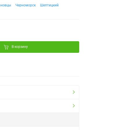
рновцы
Черноморск
Шептицкий
В корзину