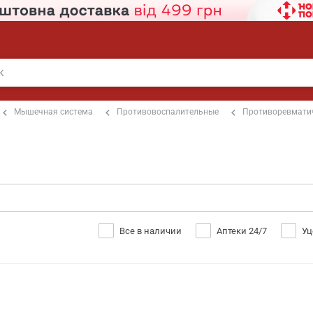
Мышечная система
Противовоспалительные
Противоревмати
Все в наличии
Аптеки 24/7
Уц