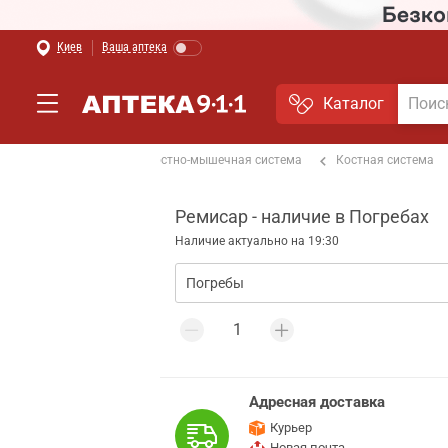
Киев
Ваша аптека
Каталог
От боли в спине
Костно-мышечная система
Костная система
Ремисар - наличие в Погребах
Наличие актуально на 19:30
Адресная доставка
Курьер
Новая почта