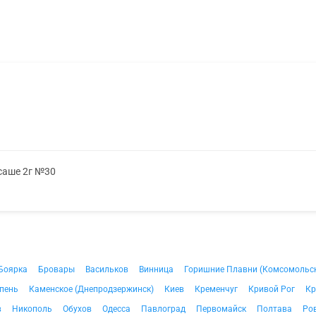
 саше 2г №30
Боярка
Бровары
Васильков
Винница
Горишние Плавни (Комсомольс
пень
Каменское (Днепродзержинск)
Киев
Кременчуг
Кривой Рог
Кр
в
Никополь
Обухов
Одесса
Павлоград
Первомайск
Полтава
Ро