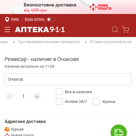
Киев
Ваша аптека
ьные
Противоревматические препараты
От менструальной боли
Ремисар - наличие в Очакове
Наличие актуально на 11:00
Все в наличии
Аптеки 24/7
Уценка
Адресная доставка
Курьер
Новая почта