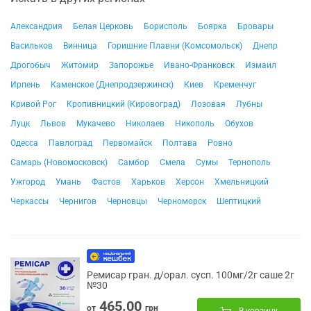
Александрия
Белая Церковь
Борисполь
Боярка
Бровары
Васильков
Винница
Горишние Плавни (Комсомольск)
Днепр
Дрогобыч
Житомир
Запорожье
Ивано-Франковск
Измаил
Ирпень
Каменское (Днепродзержинск)
Киев
Кременчуг
Кривой Рог
Кропивницкий (Кировоград)
Лозовая
Лубны
Луцк
Львов
Мукачево
Николаев
Никополь
Обухов
Одесса
Павлоград
Первомайск
Полтава
Ровно
Самарь (Новомосковск)
Самбор
Смела
Сумы
Тернополь
Ужгород
Умань
Фастов
Харьков
Херсон
Хмельницкий
Черкассы
Чернигов
Черновцы
Черноморск
Шептицкий
Ремисар гран. д/орал. сусп. 100мг/2г саше 2г
№30
465.00
от
грн