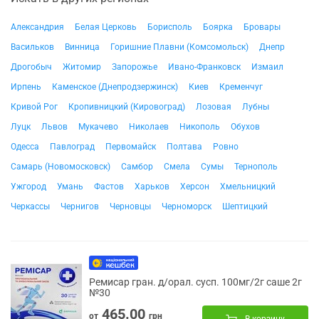
Александрия
Белая Церковь
Борисполь
Боярка
Бровары
Васильков
Винница
Горишние Плавни (Комсомольск)
Днепр
Дрогобыч
Житомир
Запорожье
Ивано-Франковск
Измаил
Ирпень
Каменское (Днепродзержинск)
Киев
Кременчуг
Кривой Рог
Кропивницкий (Кировоград)
Лозовая
Лубны
Луцк
Львов
Мукачево
Николаев
Никополь
Обухов
Одесса
Павлоград
Первомайск
Полтава
Ровно
Самарь (Новомосковск)
Самбор
Смела
Сумы
Тернополь
Ужгород
Умань
Фастов
Харьков
Херсон
Хмельницкий
Черкассы
Чернигов
Черновцы
Черноморск
Шептицкий
Ремисар гран. д/орал. сусп. 100мг/2г саше 2г
№30
465.00
от
грн