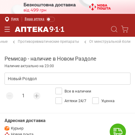
Киев
Ваша аптека
ьные
Противоревматические препараты
От менструальной боли
Ремисар - наличие в Новом Раздоле
Наличие актуально на 23:00
Все в наличии
Аптеки 24/7
Уценка
Адресная доставка
Курьер
Новая почта