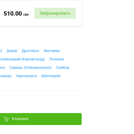
510.00
Забронировать
грн
к)
Днепр
Дрогобыч
Житомир
опивницкий (Кировоград)
Лозовая
вно
Самарь (Новомосковск)
Самбор
рновцы
Черноморск
Шептицкий
В корзину