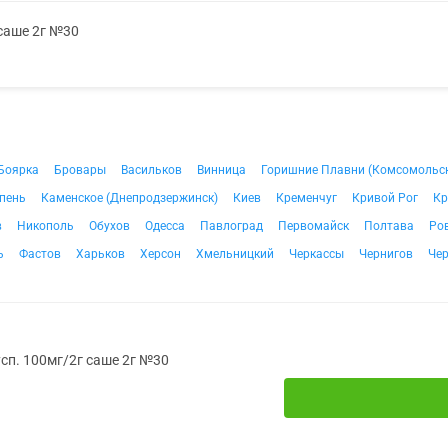
 саше 2г №30
Боярка
Бровары
Васильков
Винница
Горишние Плавни (Комсомольс
пень
Каменское (Днепродзержинск)
Киев
Кременчуг
Кривой Рог
Кр
в
Никополь
Обухов
Одесса
Павлоград
Первомайск
Полтава
Ро
ь
Фастов
Харьков
Херсон
Хмельницкий
Черкассы
Чернигов
Че
усп. 100мг/2г саше 2г №30