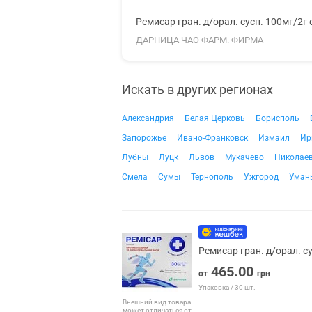
Ремисар гран. д/орал. сусп. 100мг/2г
ДАРНИЦА ЧАО ФАРМ. ФИРМА
Искать в других регионах
Александрия
Белая Церковь
Борисполь
Запорожье
Ивано-Франковск
Измаил
Ир
Лубны
Луцк
Львов
Мукачево
Николае
Смела
Сумы
Тернополь
Ужгород
Уман
Ремисар гран. д/орал. с
465.00
от
грн
Упаковка / 30 шт.
Внешний вид товара
может отличаться от