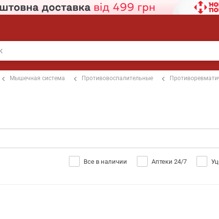
Мышечная система
Противовоспалительные
Противоревмати
Все в наличии
Аптеки 24/7
Уц