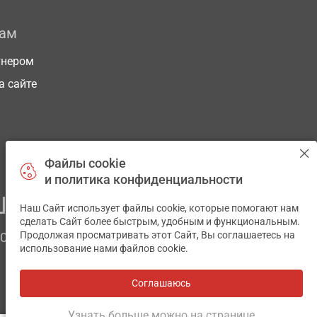
рам
тнером
а сайте
Файлы cookie
и политика конфиденциальности
ЕГО ЗДОРОВЬЯ
Наш Сайт использует файлы cookie, которые помогают нам
✕
сделать Сайт более быстрым, удобным и функциональным.
Продолжая просматривать этот Сайт, Вы соглашаетесь на
ЧОМ
использование нами файлов cookie.
Соглашаюсь
Все аптеки
на карте
Разработка и поддержка сайта -
wu.ua
Узнать больше можно на странице