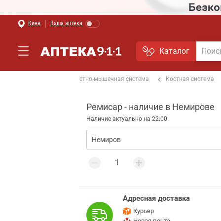
Киев
Ваша аптека
Каталог
От боли в спине
Костно-мышечная система
Костная система
Ремисар - наличие в Немирове
Наличие актуально на 22:00
Адресная доставка
Курьер
Новая почта