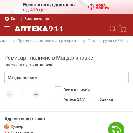
Киев
Ваша аптека
ьные
Противоревматические препараты
От менструальной боли
Ремисар - наличие в Магдалиновке
Наличие актуально на 14:00
Все в наличии
Аптеки 24/7
Уценка
Адресная доставка
Курьер
Новая почта