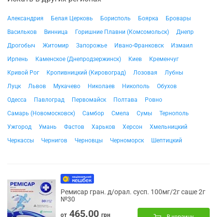
Александрия
Белая Церковь
Борисполь
Боярка
Бровары
Васильков
Винница
Горишние Плавни (Комсомольск)
Днепр
Дрогобыч
Житомир
Запорожье
Ивано-Франковск
Измаил
Ирпень
Каменское (Днепродзержинск)
Киев
Кременчуг
Кривой Рог
Кропивницкий (Кировоград)
Лозовая
Лубны
Луцк
Львов
Мукачево
Николаев
Никополь
Обухов
Одесса
Павлоград
Первомайск
Полтава
Ровно
Самарь (Новомосковск)
Самбор
Смела
Сумы
Тернополь
Ужгород
Умань
Фастов
Харьков
Херсон
Хмельницкий
Черкассы
Чернигов
Черновцы
Черноморск
Шептицкий
Ремисар гран. д/орал. сусп. 100мг/2г саше 2г
№30
465.00
от
грн