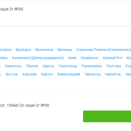
 саше 2г №30
Боярка
Бровары
Васильков
Винница
Горишние Плавни (Комсомольс
пень
Каменское (Днепродзержинск)
Киев
Кременчуг
Кривой Рог
Кр
в
Никополь
Обухов
Одесса
Павлоград
Первомайск
Полтава
Ро
ь
Фастов
Харьков
Херсон
Хмельницкий
Черкассы
Чернигов
Че
усп. 100мг/2г саше 2г №30