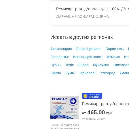
Ремисар гран. д/орал. сусп. 100мг/2г
ДАРНИЦА ЧАО ФАРМ. ФИРМА
Искать в других регионах
Александрия
Белая Церковь
Борисполь
Запорожье
Ивано-Франковск
Измаил
Ир
Лубны
Луцк
Львов
Мукачево
Николае
Смела
Сумы
Тернополь
Ужгород
Уман
Ремисар гран. д/орал. с
465.00
от
грн
Упаковка / 30 шт.
Внешний вид товара
может отличаться от