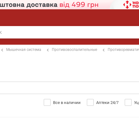
Мышечная система
Противовоспалительные
Противоревмати
Все в наличии
Аптеки 24/7
Уц