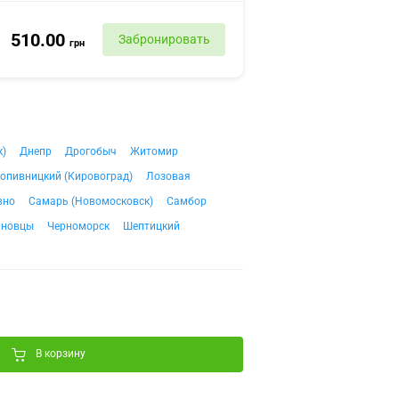
510.00
Забронировать
грн
к)
Днепр
Дрогобыч
Житомир
опивницкий (Кировоград)
Лозовая
вно
Самарь (Новомосковск)
Самбор
рновцы
Черноморск
Шептицкий
В корзину