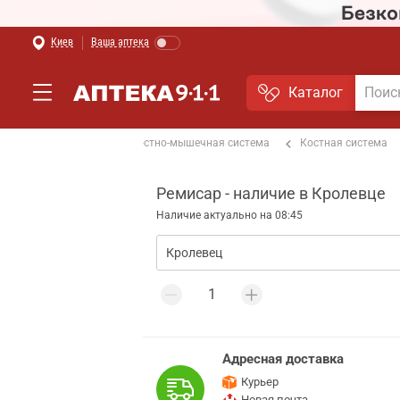
Киев
Ваша аптека
Каталог
От боли в спине
Костно-мышечная система
Костная система
Ремисар - наличие в Кролевце
Наличие актуально на 08:45
Адресная доставка
Курьер
Новая почта