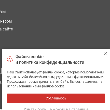
рам
тнером
а сайте
Файлы cookie
и политика конфиденциальности
ЕГО ЗДОРОВЬЯ
Наш Сайт использует файлы cookie, которые помогают нам
✕
сделать Сайт более быстрым, удобным и функциональным.
Продолжая просматривать этот Сайт, Вы соглашаетесь на
ЧОМ
использование нами файлов cookie.
Соглашаюсь
Все аптеки
на карте
Разработка и поддержка сайта -
wu.ua
Узнать больше можно на странице