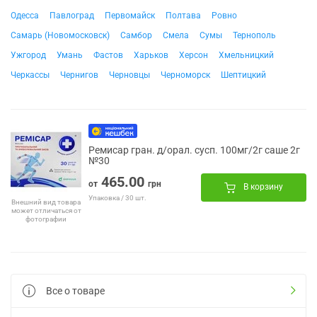
Одесса
Павлоград
Первомайск
Полтава
Ровно
Самарь (Новомосковск)
Самбор
Смела
Сумы
Тернополь
Ужгород
Умань
Фастов
Харьков
Херсон
Хмельницкий
Черкассы
Чернигов
Черновцы
Черноморск
Шептицкий
Ремисар гран. д/орал. сусп. 100мг/2г саше 2г
№30
465.00
от
грн
В корзину
Упаковка / 30 шт.
Внешний вид товара
может отличаться от
фотографии
Все о товаре