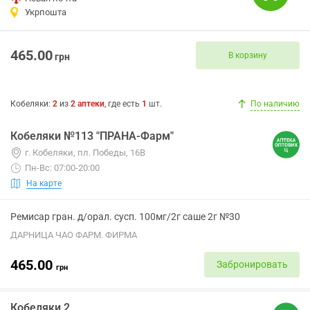
Укрпошта
465.00
В корзину
грн
Кобеляки
:
2
из
2
аптеки
, где есть
1
шт.
По наличию
Кобеляки №113 "ПРАНА-Фарм"
г. Кобеляки, пл. Победы, 16В
Пн-Вс: 07:00-20:00
На карте
Ремисар гран. д/орал. сусп. 100мг/2г саше 2г №30
ДАРНИЦА ЧАО ФАРМ. ФИРМА
465.00
Забронировать
грн
Кобеляки 2