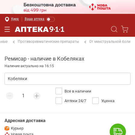
Киев
Ваша аптека
ьные
Противоревматические препараты
От менструальной боли
Ремисар - наличие в Кобеляках
Наличие актуально на 16:15
Все в наличии
Аптеки 24/7
Уценка
Адресная доставка
Курьер
Новая почта