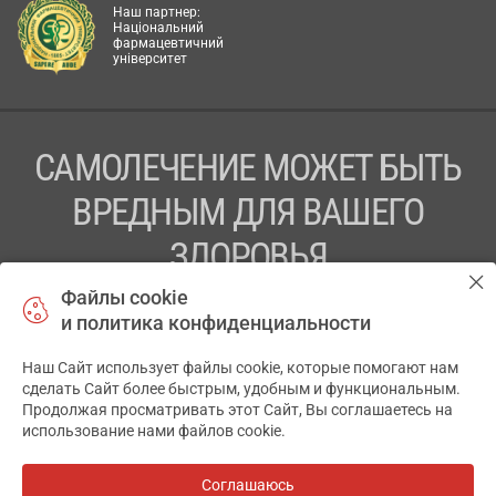
Наш партнер:
Національний
фармацевтичний
університет
САМОЛЕЧЕНИЕ МОЖЕТ БЫТЬ
ВРЕДНЫМ ДЛЯ ВАШЕГО
ЗДОРОВЬЯ
Файлы cookie
ПЕРЕД ПРИМЕНЕНИЕМ ПРЕПАРАТА
и политика конфиденциальности
ПРОКОНСУЛЬТИРУЙТЕСЬ С ВРАЧОМ
Наш Сайт использует файлы cookie, которые помогают нам
✕
ТОВ «АПТЕКА 911.ЮА» Код ЄДРПОУ 43631965.
сделать Сайт более быстрым, удобным и функциональным.
Продолжая просматривать этот Сайт, Вы соглашаетесь на
Отказ от ответственности
использование нами файлов cookie.
© 2014-2026. Медицинская информационная система
АПТЕКА911.ЮА
Соглашаюсь
Все аптеки