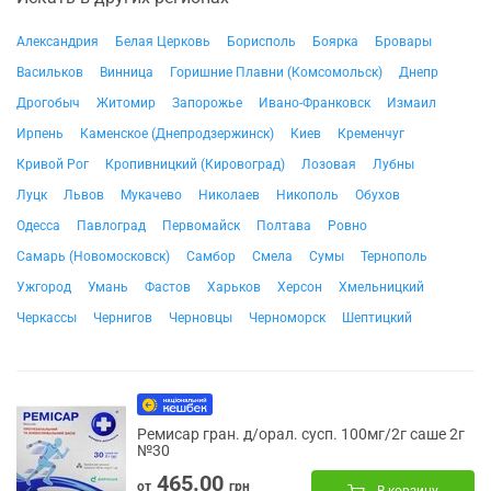
Александрия
Белая Церковь
Борисполь
Боярка
Бровары
Васильков
Винница
Горишние Плавни (Комсомольск)
Днепр
Дрогобыч
Житомир
Запорожье
Ивано-Франковск
Измаил
Ирпень
Каменское (Днепродзержинск)
Киев
Кременчуг
Кривой Рог
Кропивницкий (Кировоград)
Лозовая
Лубны
Луцк
Львов
Мукачево
Николаев
Никополь
Обухов
Одесса
Павлоград
Первомайск
Полтава
Ровно
Самарь (Новомосковск)
Самбор
Смела
Сумы
Тернополь
Ужгород
Умань
Фастов
Харьков
Херсон
Хмельницкий
Черкассы
Чернигов
Черновцы
Черноморск
Шептицкий
Ремисар гран. д/орал. сусп. 100мг/2г саше 2г
№30
465.00
от
грн