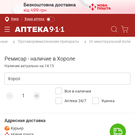
Киев
Ваша аптека
ьные
Противоревматические препараты
От менструальной боли
Ремисар - наличие в Хороле
Наличие актуально на 14:15
Все в наличии
Аптеки 24/7
Уценка
Адресная доставка
Курьер
Новая почта