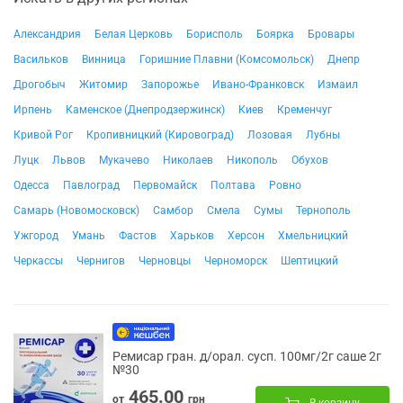
Александрия
Белая Церковь
Борисполь
Боярка
Бровары
Васильков
Винница
Горишние Плавни (Комсомольск)
Днепр
Дрогобыч
Житомир
Запорожье
Ивано-Франковск
Измаил
Ирпень
Каменское (Днепродзержинск)
Киев
Кременчуг
Кривой Рог
Кропивницкий (Кировоград)
Лозовая
Лубны
Луцк
Львов
Мукачево
Николаев
Никополь
Обухов
Одесса
Павлоград
Первомайск
Полтава
Ровно
Самарь (Новомосковск)
Самбор
Смела
Сумы
Тернополь
Ужгород
Умань
Фастов
Харьков
Херсон
Хмельницкий
Черкассы
Чернигов
Черновцы
Черноморск
Шептицкий
Ремисар гран. д/орал. сусп. 100мг/2г саше 2г
№30
465.00
от
грн