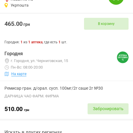
Укрпошта
465.00
В корзину
грн
Городня
:
1
из
1
аптека
, где есть
1
шт.
Городня
г. Городня, ул. Черниговская, 15
Пн-Вс: 08:00-20:00
На карте
Ремисар гран. д/орал. сусп. 100мг/2г саше 2г №30
ДАРНИЦА ЧАО ФАРМ. ФИРМА
510.00
Забронировать
грн
Искать в других регионах