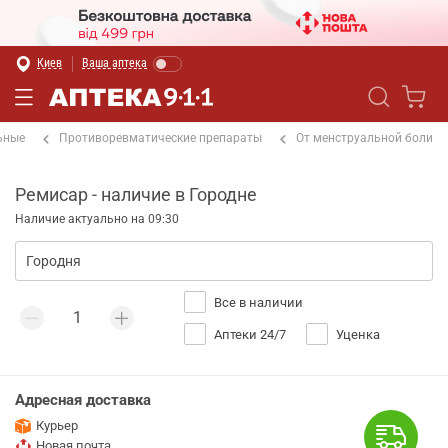
Киев
Ваша аптека
ьные
Противоревматические препараты
От менструальной боли
Ремисар - наличие в Городне
Наличие актуально на 09:30
Все в наличии
Аптеки 24/7
Уценка
Адресная доставка
Курьер
Новая почта