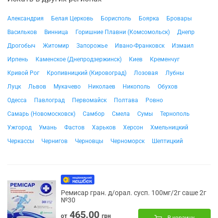
Александрия
Белая Церковь
Борисполь
Боярка
Бровары
Васильков
Винница
Горишние Плавни (Комсомольск)
Днепр
Дрогобыч
Житомир
Запорожье
Ивано-Франковск
Измаил
Ирпень
Каменское (Днепродзержинск)
Киев
Кременчуг
Кривой Рог
Кропивницкий (Кировоград)
Лозовая
Лубны
Луцк
Львов
Мукачево
Николаев
Никополь
Обухов
Одесса
Павлоград
Первомайск
Полтава
Ровно
Самарь (Новомосковск)
Самбор
Смела
Сумы
Тернополь
Ужгород
Умань
Фастов
Харьков
Херсон
Хмельницкий
Черкассы
Чернигов
Черновцы
Черноморск
Шептицкий
Ремисар гран. д/орал. сусп. 100мг/2г саше 2г
№30
465.00
от
грн