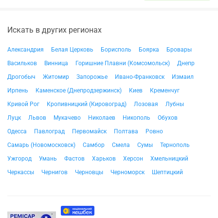
Искать в других регионах
Александрия
Белая Церковь
Борисполь
Боярка
Бровары
Васильков
Винница
Горишние Плавни (Комсомольск)
Днепр
Дрогобыч
Житомир
Запорожье
Ивано-Франковск
Измаил
Ирпень
Каменское (Днепродзержинск)
Киев
Кременчуг
Кривой Рог
Кропивницкий (Кировоград)
Лозовая
Лубны
Луцк
Львов
Мукачево
Николаев
Никополь
Обухов
Одесса
Павлоград
Первомайск
Полтава
Ровно
Самарь (Новомосковск)
Самбор
Смела
Сумы
Тернополь
Ужгород
Умань
Фастов
Харьков
Херсон
Хмельницкий
Черкассы
Чернигов
Черновцы
Черноморск
Шептицкий