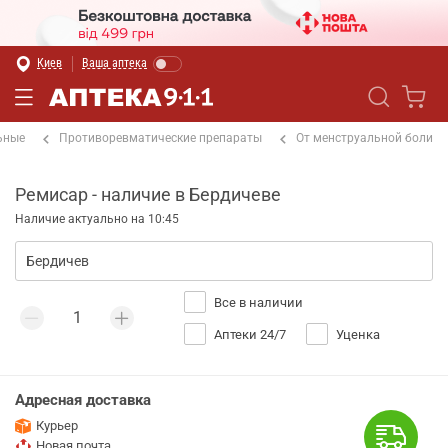
Киев
Ваша аптека
ьные
Противоревматические препараты
От менструальной боли
Ремисар - наличие в Бердичеве
Наличие актуально на 10:45
Все в наличии
Аптеки 24/7
Уценка
Адресная доставка
Курьер
Новая почта