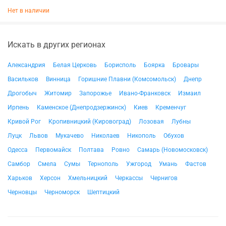
Нет в наличии
Искать в других регионах
Александрия
Белая Церковь
Борисполь
Боярка
Бровары
Васильков
Винница
Горишние Плавни (Комсомольск)
Днепр
Дрогобыч
Житомир
Запорожье
Ивано-Франковск
Измаил
Ирпень
Каменское (Днепродзержинск)
Киев
Кременчуг
Кривой Рог
Кропивницкий (Кировоград)
Лозовая
Лубны
Луцк
Львов
Мукачево
Николаев
Никополь
Обухов
Одесса
Первомайск
Полтава
Ровно
Самарь (Новомосковск)
Самбор
Смела
Сумы
Тернополь
Ужгород
Умань
Фастов
Харьков
Херсон
Хмельницкий
Черкассы
Чернигов
Черновцы
Черноморск
Шептицкий