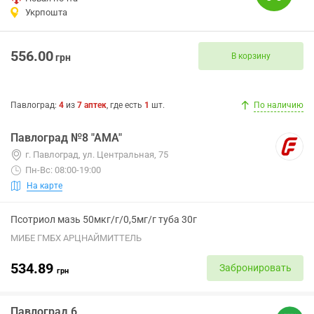
Укрпошта
556.00
В корзину
грн
Павлоград
:
4
из
7
аптек
, где есть
1
шт.
По наличию
Павлоград №8 "АМА"
г. Павлоград, ул. Центральная, 75
Пн-Вс: 08:00-19:00
На карте
Псотриол мазь 50мкг/г/0,5мг/г туба 30г
МИБЕ ГМБХ АРЦНАЙМИТТЕЛЬ
534.89
Забронировать
грн
Павлоград 6