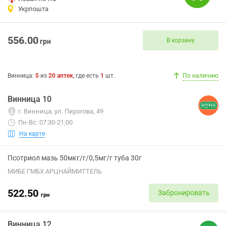
Укрпошта
556.00
В корзину
грн
Винница
:
5
из
20
аптек
, где есть
1
шт.
По наличию
Винница 10
г. Винница, ул. Пирогова, 49
Пн-Вс: 07:30-21:00
На карте
Псотриол мазь 50мкг/г/0,5мг/г туба 30г
МИБЕ ГМБХ АРЦНАЙМИТТЕЛЬ
522.50
Забронировать
грн
Винница 12