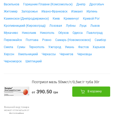
Васильков
Горишние Плавни (Комсомольск)
Днепр
Дрогобыч
Житомир
Запорожье
Ивано-Франковск
Измаил
Ирпень
Каменское (Днепродзержинск)
Киев
Кременчуг
Кривой Рог
Кропивницкий (Кировоград)
Лозовая
Лубны
Луцк
Львов
Мукачево
Николаев
Никополь
Обухов
Одесса
Павлоград
Первомайск
Полтава
Ровно
Самарь (Новомосковск)
Самбор
Смела
Сумы
Тернополь
Ужгород
Умань
Фастов
Харьков
Херсон
Хмельницкий
Черкассы
Чернигов
Черновцы
Черноморск
Шептицкий
Псотриол мазь 50мкг/г/0,5мг/г туба 30г
390.50
В корзину
от
грн
Внешний вид товара
может отличаться от
фотографии