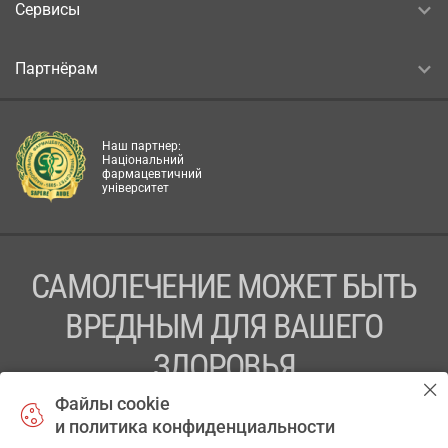
Сервисы
Партнёрам
Наш партнер:
Національний
фармацевтичний
університет
САМОЛЕЧЕНИЕ МОЖЕТ БЫТЬ
ВРЕДНЫМ ДЛЯ ВАШЕГО
ЗДОРОВЬЯ
Файлы cookie
ПЕРЕД ПРИМЕНЕНИЕМ ПРЕПАРАТА
и политика конфиденциальности
ПРОКОНСУЛЬТИРУЙТЕСЬ С ВРАЧОМ