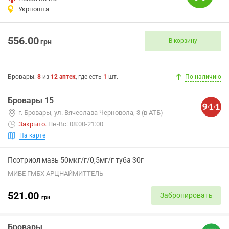
Укрпошта
556.00
В корзину
грн
Бровары
:
8
из
12
аптек
, где есть
1
шт.
По наличию
Бровары 15
г. Бровары, ул. Вячеслава Черновола, 3 (в АТБ)
Закрыто
.
Пн-Вс: 08:00-21:00
На карте
Псотриол мазь 50мкг/г/0,5мг/г туба 30г
МИБЕ ГМБХ АРЦНАЙМИТТЕЛЬ
521.00
Забронировать
грн
Бровары