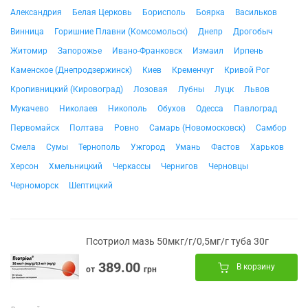
Александрия
Белая Церковь
Борисполь
Боярка
Васильков
Винница
Горишние Плавни (Комсомольск)
Днепр
Дрогобыч
Житомир
Запорожье
Ивано-Франковск
Измаил
Ирпень
Каменское (Днепродзержинск)
Киев
Кременчуг
Кривой Рог
Кропивницкий (Кировоград)
Лозовая
Лубны
Луцк
Львов
Мукачево
Николаев
Никополь
Обухов
Одесса
Павлоград
Первомайск
Полтава
Ровно
Самарь (Новомосковск)
Самбор
Смела
Сумы
Тернополь
Ужгород
Умань
Фастов
Харьков
Херсон
Хмельницкий
Черкассы
Чернигов
Черновцы
Черноморск
Шептицкий
Псотриол мазь 50мкг/г/0,5мг/г туба 30г
389.00
В корзину
от
грн