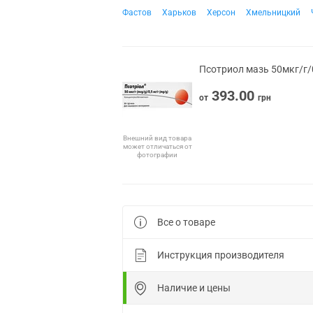
Фастов
Харьков
Херсон
Хмельницкий
Псотриол мазь 50мкг/г/0
393.00
от
грн
Внешний вид товара
может отличаться от
фотографии
Все о товаре
Инструкция производителя
Наличие и цены