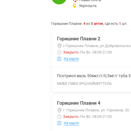
Укрпошта
Горишние Плавни
:
4
из
5
аптек
, где есть
1
шт.
Горишние Плавни 2
г.Горишние Плавни, ул.Добровольског
Закрыто
.
Пн-Вс: 08:00-21:00
На карте
Псотриол мазь 50мкг/г/0,5мг/г туба 3
МИБЕ ГМБХ АРЦНАЙМИТТЕЛЬ
Горишние Плавни 4
г. Горишние Плавни, ул. Горняков, 26
Закрыто
.
Пн-Вс: 08:00-21:00
На карте