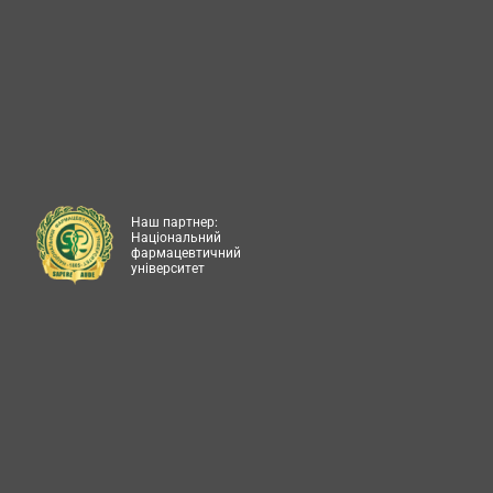
Наш партнер:
Національний
фармацевтичний
університет