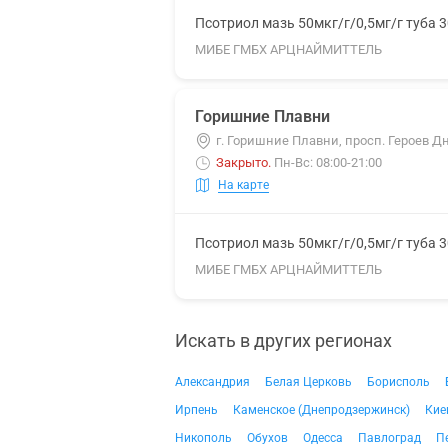
Псотриол мазь 50мкг/г/0,5мг/г туба 3
МИБЕ ГМБХ АРЦНАЙМИТТЕЛЬ
Горишние Плавни
г. Горишние Плавни, просп. Героев Д
Закрыто
.
Пн-Вс: 08:00-21:00
На карте
Псотриол мазь 50мкг/г/0,5мг/г туба 3
МИБЕ ГМБХ АРЦНАЙМИТТЕЛЬ
Искать в других регионах
Александрия
Белая Церковь
Борисполь
Ирпень
Каменское (Днепродзержинск)
Кие
Никополь
Обухов
Одесса
Павлоград
П