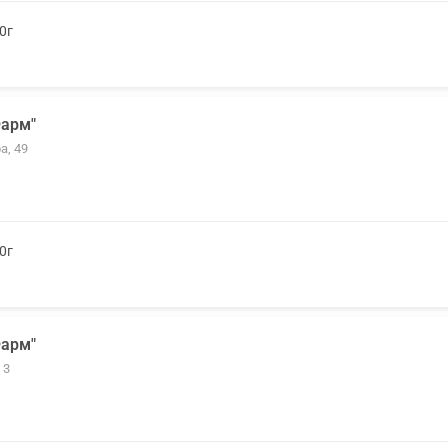
0г
арм"
а, 49
0г
арм"
 3