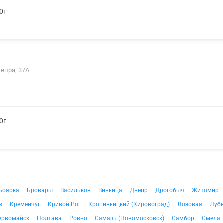
0г
непра, 37А
0г
Боярка
Бровары
Васильков
Винница
Днепр
Дрогобыч
Житомир
в
Кременчуг
Кривой Рог
Кропивницкий (Кировоград)
Лозовая
Луб
ервомайск
Полтава
Ровно
Самарь (Новомосковск)
Самбор
Смела