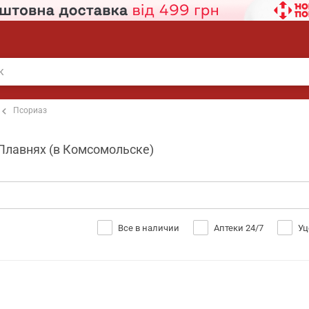
Псориаз
 Плавнях (в Комсомольске)
Все в наличии
Аптеки 24/7
Уц