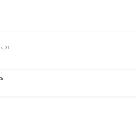
о, 31
0г